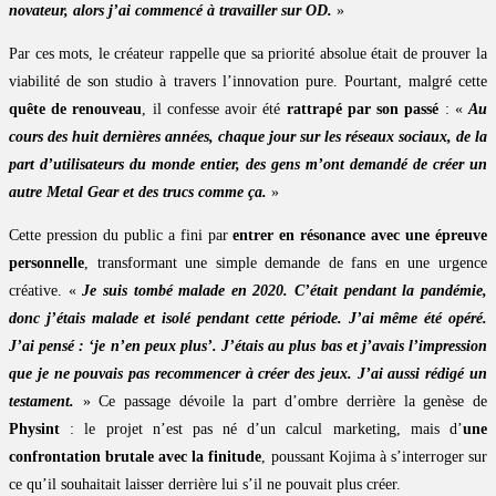
novateur, alors j’ai commencé à travailler sur OD.
»
Par ces mots, le créateur rappelle que sa priorité absolue était de prouver la
viabilité de son studio à travers l’innovation pure. Pourtant, malgré cette
quête de renouveau
, il confesse avoir été
rattrapé par son passé
: «
Au
cours des huit dernières années, chaque jour sur les réseaux sociaux, de la
part d’utilisateurs du monde entier, des gens m’ont demandé de créer un
autre Metal Gear et des trucs comme ça.
»
Cette pression du public a fini par
entrer en résonance avec une épreuve
personnelle
, transformant une simple demande de fans en une urgence
créative. «
Je suis tombé malade en 2020. C’était pendant la pandémie,
donc j’étais malade et isolé pendant cette période. J’ai même été opéré.
J’ai pensé : ‘je n’en peux plus’. J’étais au plus bas et j’avais l’impression
que je ne pouvais pas recommencer à créer des jeux. J’ai aussi rédigé un
testament.
» Ce passage dévoile la part d’ombre derrière la genèse de
Physint
: le projet n’est pas né d’un calcul marketing, mais d’
une
confrontation brutale avec la finitude
, poussant Kojima à s’interroger sur
ce qu’il souhaitait laisser derrière lui s’il ne pouvait plus créer.