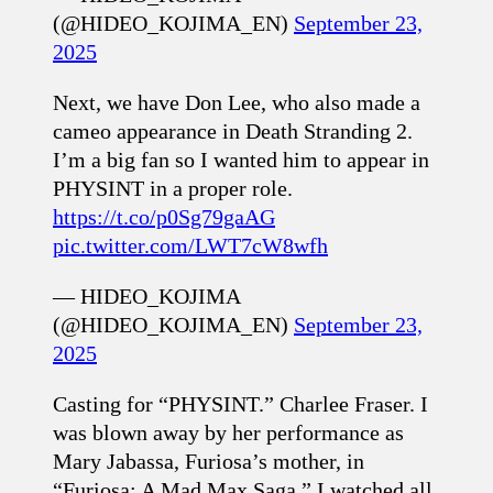
(@HIDEO_KOJIMA_EN)
September 23,
2025
Next, we have Don Lee, who also made a
cameo appearance in Death Stranding 2.
I’m a big fan so I wanted him to appear in
PHYSINT in a proper role.
https://t.co/p0Sg79gaAG
pic.twitter.com/LWT7cW8wfh
— HIDEO_KOJIMA
(@HIDEO_KOJIMA_EN)
September 23,
2025
Casting for “PHYSINT.” Charlee Fraser. I
was blown away by her performance as
Mary Jabassa, Furiosa’s mother, in
“Furiosa: A Mad Max Saga.” I watched all