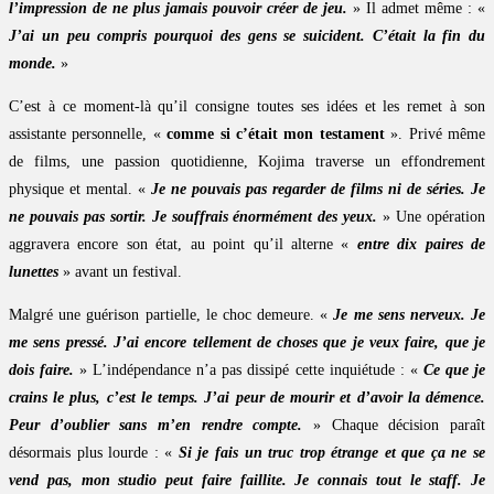
l’impression de ne plus jamais pouvoir créer de jeu.
» Il admet même : «
J’ai un peu compris pourquoi des gens se suicident. C’était la fin du
monde.
»
C’est à ce moment-là qu’il consigne toutes ses idées et les remet à son
assistante personnelle, «
comme si c’était mon testament
». Privé même
de films, une passion quotidienne, Kojima traverse un effondrement
physique et mental. «
Je ne pouvais pas regarder de films ni de séries. Je
ne pouvais pas sortir. Je souffrais énormément des yeux.
» Une opération
aggravera encore son état, au point qu’il alterne «
entre dix paires de
lunettes
» avant un festival.
Malgré une guérison partielle, le choc demeure. «
Je me sens nerveux. Je
me sens pressé. J’ai encore tellement de choses que je veux faire, que je
dois faire.
» L’indépendance n’a pas dissipé cette inquiétude : «
Ce que je
crains le plus, c’est le temps. J’ai peur de mourir et d’avoir la démence.
Peur d’oublier sans m’en rendre compte.
» Chaque décision paraît
désormais plus lourde : «
Si je fais un truc trop étrange et que ça ne se
vend pas, mon studio peut faire faillite. Je connais tout le staff. Je