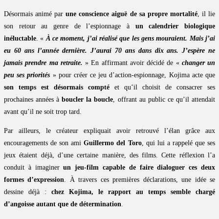
Désormais animé par
une conscience aiguë de sa propre mortalité
, il lie
son retour au genre de l’espionnage à
un calendrier biologique
inéluctable
. «
À ce moment, j’ai réalisé que les gens mouraient. Mais j’ai
eu 60 ans l’année dernière. J’aurai 70 ans dans dix ans. J’espère ne
jamais prendre ma retraite.
» En affirmant avoir décidé de «
changer un
peu ses priorités
» pour créer ce jeu d’action-espionnage, Kojima acte que
son temps est désormais compté
et qu’il choisit de consacrer ses
prochaines années à
boucler la boucle
, offrant au public ce qu’il attendait
avant qu’il ne soit trop tard.
Par ailleurs, le créateur expliquait avoir retrouvé l’élan grâce aux
encouragements de son ami
Guillermo del Toro
, qui lui a rappelé que ses
jeux étaient déjà, d’une certaine manière, des films. Cette réflexion l’a
conduit à imaginer
un jeu-film capable de faire dialoguer ces deux
formes d’expression
. À travers ces premières déclarations, une idée se
dessine déjà :
chez Kojima, le rapport au temps semble chargé
d’angoisse autant que de détermination
.