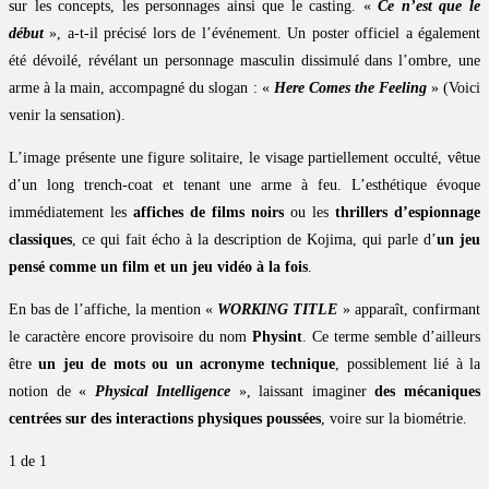
sur les concepts, les personnages ainsi que le casting. «
Ce n’est que le
début
», a-t-il précisé lors de l’événement. Un poster officiel a également
été dévoilé, révélant un personnage masculin dissimulé dans l’ombre, une
arme à la main, accompagné du slogan : «
Here Comes the Feeling
» (Voici
venir la sensation).
L’image présente une figure solitaire, le visage partiellement occulté, vêtue
d’un long trench-coat et tenant une arme à feu. L’esthétique évoque
immédiatement les
affiches de films noirs
ou les
thrillers d’espionnage
classiques
, ce qui fait écho à la description de Kojima, qui parle d’
un jeu
pensé comme un film et un jeu vidéo à la fois
.
En bas de l’affiche, la mention «
WORKING TITLE
» apparaît, confirmant
le caractère encore provisoire du nom
Physint
. Ce terme semble d’ailleurs
être
un jeu de mots ou un acronyme technique
, possiblement lié à la
notion de «
Physical Intelligence
», laissant imaginer
des mécaniques
centrées sur des interactions physiques poussées
, voire sur la biométrie.
1
de 1