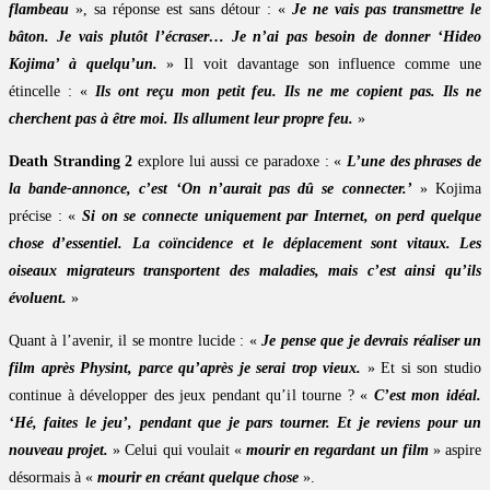
flambeau
», sa réponse est sans détour : «
Je ne vais pas transmettre le
bâton. Je vais plutôt l’écraser… Je n’ai pas besoin de donner ‘Hideo
Kojima’ à quelqu’un.
» Il voit davantage son influence comme une
étincelle : «
Ils ont reçu mon petit feu. Ils ne me copient pas. Ils ne
cherchent pas à être moi. Ils allument leur propre feu.
»
Death Stranding 2
explore lui aussi ce paradoxe : «
L’une des phrases de
la bande-annonce, c’est ‘On n’aurait pas dû se connecter.’
» Kojima
précise : «
Si on se connecte uniquement par Internet, on perd quelque
chose d’essentiel. La coïncidence et le déplacement sont vitaux. Les
oiseaux migrateurs transportent des maladies, mais c’est ainsi qu’ils
évoluent.
»
Quant à l’avenir, il se montre lucide : «
Je pense que je devrais réaliser un
film après Physint, parce qu’après je serai trop vieux.
» Et si son studio
continue à développer des jeux pendant qu’il tourne ? «
C’est mon idéal.
‘Hé, faites le jeu’, pendant que je pars tourner. Et je reviens pour un
nouveau projet.
» Celui qui voulait «
mourir en regardant un film
» aspire
désormais à «
mourir en créant quelque chose
».