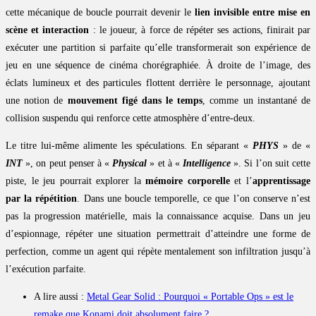
cette mécanique de boucle pourrait devenir le
lien invisible entre mise en
scène et interaction
: le joueur, à force de répéter ses actions, finirait par
exécuter une partition si parfaite qu’elle transformerait son expérience de
jeu en une séquence de cinéma chorégraphiée. À droite de l’image, des
éclats lumineux et des particules flottent derrière le personnage, ajoutant
une notion de
mouvement figé dans le temps
, comme un instantané de
collision suspendu qui renforce cette atmosphère d’entre-deux.
Le titre lui-même alimente les spéculations. En séparant «
PHYS
» de «
INT
», on peut penser à «
Physical
» et à «
Intelligence
». Si l’on suit cette
piste, le jeu pourrait explorer la
mémoire corporelle
et l’
apprentissage
par la répétition
. Dans une boucle temporelle, ce que l’on conserve n’est
pas la progression matérielle, mais la connaissance acquise. Dans un jeu
d’espionnage, répéter une situation permettrait d’atteindre une forme de
perfection, comme un agent qui répète mentalement son infiltration jusqu’à
l’exécution parfaite.
A lire aussi :
Metal Gear Solid : Pourquoi « Portable Ops » est le
remake que Konami doit absolument faire ?