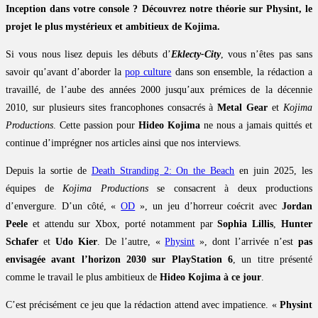
Inception dans votre console ? Découvrez notre théorie sur Physint, le
projet le plus mystérieux et ambitieux de Kojima.
Si vous nous lisez depuis les débuts d’
Eklecty-City
, vous n’êtes pas sans
savoir qu’avant d’aborder la
pop culture
dans son ensemble, la rédaction a
travaillé, de l’aube des années 2000 jusqu’aux prémices de la décennie
2010, sur plusieurs sites francophones consacrés à
Metal Gear
et
Kojima
Productions
. Cette passion pour
Hideo Kojima
ne nous a jamais quittés et
continue d’imprégner nos articles ainsi que nos interviews.
Depuis la sortie de
Death Stranding 2: On the Beach
en juin 2025, les
équipes de
Kojima Productions
se consacrent à deux productions
d’envergure. D’un côté, «
OD
», un jeu d’horreur coécrit avec
Jordan
Peele
et attendu sur Xbox, porté notamment par
Sophia Lillis
,
Hunter
Schafer
et
Udo Kier
. De l’autre, «
Physint
», dont l’arrivée n’est
pas
envisagée avant l’horizon 2030 sur PlayStation 6
, un titre présenté
comme le travail le plus ambitieux de
Hideo Kojima à ce jour
.
C’est précisément ce jeu que la rédaction attend avec impatience. «
Physint