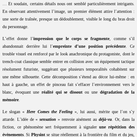
… Et soudain, certains détails nous ont semblé particulièrement intrigants.
En observant attentivement l’image, un premier élément attire l’attention :
une sorte de traînée, presque un dédoublement, visible le long du bras droit
du personnage.
L’effet donne l’
impression que le corps se fragmente
, comme s’il
abandonnait derrière lui l’
empreinte d’une position précédente
. Ce
trouble visuel est renforcé par le look anachronique du protagoniste, dont le
trench-coat classique semble entrer en collision avec un équipement tactique
résolument futuriste, suggérant que plusieurs temporalités cohabitent sur
une même silhouette. Cette décomposition s’étend au décor lui-même : en
haut à gauche, un effet de pinceau fait s’effacer l’environnement vers le
blanc, évoquant une
réalité qui se dissout
ou une
dégradation de la
mémoire
.
Le slogan «
Here Comes the Feeling
», lui aussi, mérite que l’on s’y
attarde. L’idée de «
sensation
» renvoie aisément au
déjà-vu
. Or, dans la
fiction, ce phénomène sert fréquemment à signaler
une répétition des
événements
. Si
Physint
se situe réellement à la frontière du film et du jeu,