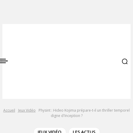
Accueil
Jeux Vidéo
Physint : Hideo Kojima prépare-t-il un thriller temporel
digne d'Inception ?
JEUX VIDÉO
LES ACTUS