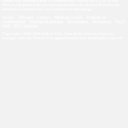
culture web. Référence pour les communautés Marvel (MCU), DC et Star
Wars, le site propose des news incontournables, des dossiers de fond et des
interviews exclusives axés sur l'analyse et le décryptage.
Accueil
A Propos
Contact
Mentions Légales
Politique de
confidentialité
Politique de notation
Recrutement
Partenaires
Pop'N
Chill
MCU Timeline
Copyright © 2009-2026 Eklecty-City - Tous droits réservés. Toutes les
marques citées sur Eklecty-City appartiennent à leur propriétaire respectif.