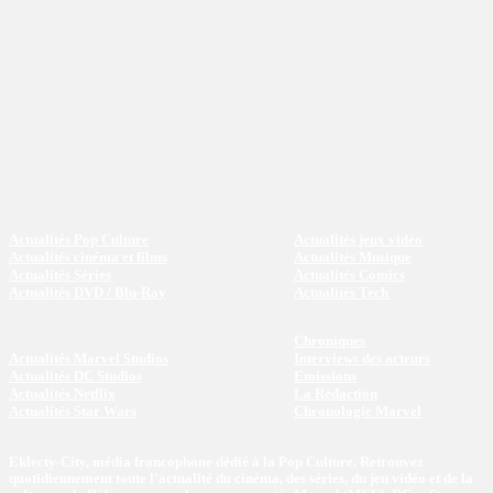
Actualités Pop Culture
Actualités jeux vidéo
Actualités cinéma et films
Actualités Musique
Actualités Séries
Actualités Comics
Actualités DVD / Blu-Ray
Actualités Tech
Chroniques
Actualités Marvel Studios
Interviews des acteurs
Actualités DC Studios
Emissions
Actualités Netflix
La Rédaction
Actualités Star Wars
Chronologie Marvel
Eklecty-City, média francophone dédié à la Pop Culture. Retrouvez
quotidiennement toute l’actualité du cinéma, des séries, du jeu vidéo et de la