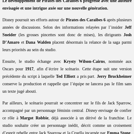
Le développement de Pirates des Caraïbes 6 progresse avec une auteure
envisagée et une intrigue axée sur une nouvelle génération.
Disney poursuit ses efforts autour de
Pirates des Caraïbes 6
après plusieurs
années de discussions. Selon des informations relayées par l’insider
Jeff
Sneider
(les grosses pincettes sont donc de mises), les dirigeants
Josh
D’Amaro
et
Dana Walden
placent désormais la relance de la saga parmi
leurs priorités au sein du studio.
Ensuite, le studio échange avec
Krysty Wilson-Cairns
, nommée aux
Oscars pour
1917
, afin d’écrire le scénario. Cette étape suit une version
précédente du script à laquelle
Ted Elliott
a pris part.
Jerry Bruckheimer
conserve la production et rappelle que l’équipe ne lancera pas le film sans
un texte jugé abouti.
Par ailleurs, le scénario pourrait se concentrer sur le fils de Jack Sparrow,
accompagné par un personnage féminin central.
Disney
envisage de confier
ce rôle à
Margot Robbie
, déjà associée à un dérivé de la franchise. Le
studio souhaite créer un personnage inédit, décrit comme un croisement
d’esprit rebelle entre Jack Sparrow et la Cruella incarnée par
Emma Stone
.