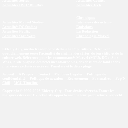
Actualités Séries
Actualités Comics
Actualités DVD / Blu-Ray
Actualités Tech
Chroniques
Actualités Marvel Studios
Interviews des acteurs
Actualités DC Studios
Emissions
Actualités Netflix
La Rédaction
Actualités Star Wars
Chronologie Marvel
Eklecty-City, média francophone dédié à la Pop Culture. Retrouvez
quotidiennement toute l’actualité du cinéma, des séries, du jeu vidéo et de la
culture web. Référence pour les communautés Marvel (MCU), DC et Star
Wars, le site propose des news incontournables, des dossiers de fond et des
interviews exclusives axés sur l'analyse et le décryptage.
Accueil
A Propos
Contact
Mentions Légales
Politique de
confidentialité
Politique de notation
Recrutement
Partenaires
Pop'N
Chill
MCU Timeline
Copyright © 2009-2026 Eklecty-City - Tous droits réservés. Toutes les
marques citées sur Eklecty-City appartiennent à leur propriétaire respectif.