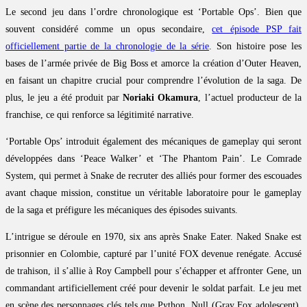
Le second jeu dans l’ordre chronologique est ‘Portable Ops’. Bien que
souvent considéré comme un opus secondaire,
cet épisode PSP fait
officiellement partie de la chronologie de la série
. Son histoire pose les
bases de l’armée privée de Big Boss et amorce la création d’Outer Heaven,
en faisant un chapitre crucial pour comprendre l’évolution de la saga. De
plus, le jeu a été produit par
Noriaki Okamura
, l’actuel producteur de la
franchise, ce qui renforce sa légitimité narrative.
‘Portable Ops’ introduit également des mécaniques de gameplay qui seront
développées dans ‘Peace Walker’ et ‘The Phantom Pain’. Le Comrade
System, qui permet à Snake de recruter des alliés pour former des escouades
avant chaque mission, constitue un véritable laboratoire pour le gameplay
de la saga et préfigure les mécaniques des épisodes suivants.
L’intrigue se déroule en 1970, six ans après Snake Eater. Naked Snake est
prisonnier en Colombie, capturé par l’unité FOX devenue renégate. Accusé
de trahison, il s’allie à Roy Campbell pour s’échapper et affronter Gene, un
commandant artificiellement créé pour devenir le soldat parfait. Le jeu met
en scène des personnages clés tels que Python, Null (Gray Fox adolescent),