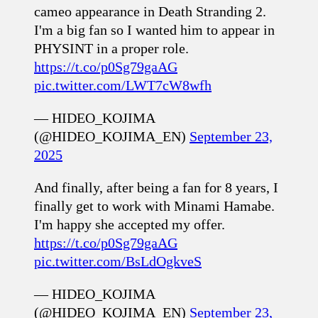
cameo appearance in Death Stranding 2.
I'm a big fan so I wanted him to appear in
PHYSINT in a proper role.
https://t.co/p0Sg79gaAG
pic.twitter.com/LWT7cW8wfh
— HIDEO_KOJIMA
(@HIDEO_KOJIMA_EN)
September 23,
2025
And finally, after being a fan for 8 years, I
finally get to work with Minami Hamabe.
I'm happy she accepted my offer.
https://t.co/p0Sg79gaAG
pic.twitter.com/BsLdOgkveS
— HIDEO_KOJIMA
(@HIDEO_KOJIMA_EN)
September 23,