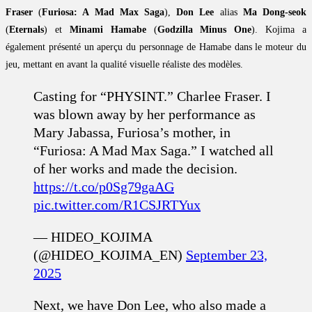
Fraser
(
Furiosa: A Mad Max Saga
),
Don Lee
alias
Ma Dong-seok
(
Eternals
) et
Minami Hamabe
(
Godzilla Minus One
). Kojima a
également présenté un aperçu du personnage de Hamabe dans le moteur du
jeu, mettant en avant la qualité visuelle réaliste des modèles.
Casting for “PHYSINT.” Charlee Fraser. I
was blown away by her performance as
Mary Jabassa, Furiosa’s mother, in
“Furiosa: A Mad Max Saga.” I watched all
of her works and made the decision.
https://t.co/p0Sg79gaAG
pic.twitter.com/R1CSJRTYux
— HIDEO_KOJIMA
(@HIDEO_KOJIMA_EN)
September 23,
2025
Next, we have Don Lee, who also made a