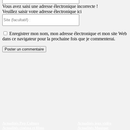
:
Vous avez saisi une adresse électronique incorrecte !
Veuillez saisir votre adresse électronique ici
Site
(facultatif)
:
Enregistrer mon nom, mon adresse électronique et mon site Web
dans ce navigateur pour la prochaine fois que je commenterai.
Actualités Pop Culture
Actualités jeux vidéo
Actualités cinéma et films
Actualités Musique