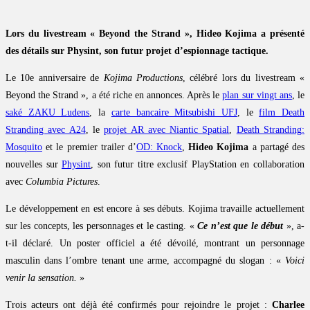
Lors du livestream « Beyond the Strand », Hideo Kojima a présenté
des détails sur Physint, son futur projet d’espionnage tactique.
Le 10e anniversaire de
Kojima Productions
, célébré lors du livestream «
Beyond the Strand », a été riche en annonces. Après le
plan sur vingt ans
, le
saké ZAKU Ludens
, la
carte bancaire Mitsubishi UFJ
, le
film Death
Stranding avec A24
, le
projet AR avec Niantic Spatial
,
Death Stranding:
Mosquito
et le premier trailer d’
OD: Knock
,
Hideo Kojima
a partagé des
nouvelles sur
Physint
, son futur titre exclusif PlayStation en collaboration
avec
Columbia Pictures
.
Le développement en est encore à ses débuts. Kojima travaille actuellement
sur les concepts, les personnages et le casting. «
Ce n’est que le début
», a-
t-il déclaré. Un poster officiel a été dévoilé, montrant un personnage
masculin dans l’ombre tenant une arme, accompagné du slogan : «
Voici
venir la sensation.
»
Trois acteurs ont déjà été confirmés pour rejoindre le projet :
Charlee