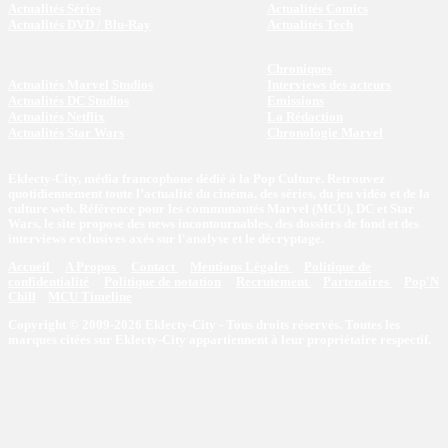
Actualités Séries
Actualités Comics
Actualités DVD / Blu-Ray
Actualités Tech
Chroniques
Actualités Marvel Studios
Interviews des acteurs
Actualités DC Studios
Emissions
Actualités Netflix
La Rédaction
Actualités Star Wars
Chronologie Marvel
Eklecty-City, média francophone dédié à la Pop Culture. Retrouvez
quotidiennement toute l’actualité du cinéma, des séries, du jeu vidéo et de la
culture web. Référence pour les communautés Marvel (MCU), DC et Star
Wars, le site propose des news incontournables, des dossiers de fond et des
interviews exclusives axés sur l'analyse et le décryptage.
Accueil
A Propos
Contact
Mentions Légales
Politique de
confidentialité
Politique de notation
Recrutement
Partenaires
Pop'N
Chill
MCU Timeline
Copyright © 2009-2026 Eklecty-City - Tous droits réservés. Toutes les
marques citées sur Eklecty-City appartiennent à leur propriétaire respectif.