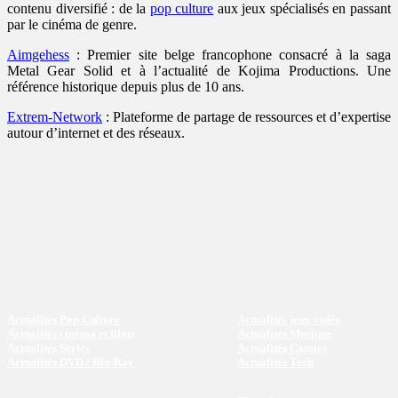
contenu diversifié : de la
pop culture
aux jeux spécialisés en passant
par le cinéma de genre.
Aimgehess
: Premier site belge francophone consacré à la saga
Metal Gear Solid et à l’actualité de Kojima Productions. Une
référence historique depuis plus de 10 ans.
Extrem-Network
: Plateforme de partage de ressources et d’expertise
autour d’internet et des réseaux.
Actualités Pop Culture
Actualités jeux vidéo
Actualités cinéma et films
Actualités Musique
Actualités Séries
Actualités Comics
Actualités DVD / Blu-Ray
Actualités Tech