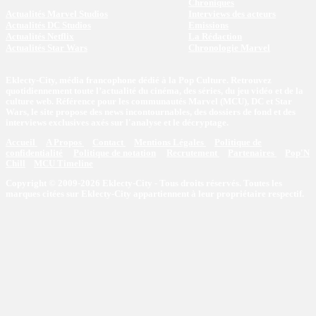
Chroniques
Actualités Marvel Studios
Interviews des acteurs
Actualités DC Studios
Emissions
Actualités Netflix
La Rédaction
Actualités Star Wars
Chronologie Marvel
Eklecty-City, média francophone dédié à la Pop Culture. Retrouvez
quotidiennement toute l’actualité du cinéma, des séries, du jeu vidéo et de la
culture web. Référence pour les communautés Marvel (MCU), DC et Star
Wars, le site propose des news incontournables, des dossiers de fond et des
interviews exclusives axés sur l'analyse et le décryptage.
Accueil
A Propos
Contact
Mentions Légales
Politique de
confidentialité
Politique de notation
Recrutement
Partenaires
Pop'N
Chill
MCU Timeline
Copyright © 2009-2026 Eklecty-City - Tous droits réservés. Toutes les
marques citées sur Eklecty-City appartiennent à leur propriétaire respectif.