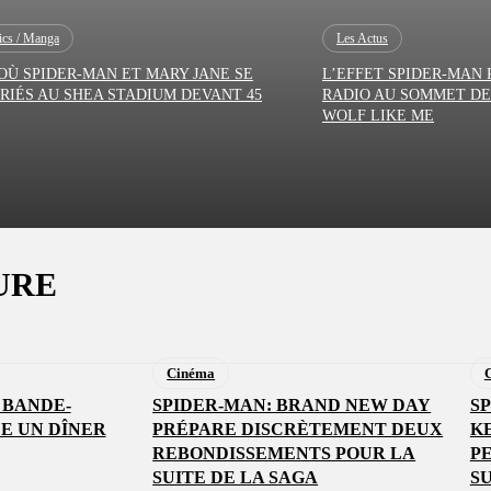
cs / Manga
Les Actus
 OÙ SPIDER-MAN ET MARY JANE SE
L’EFFET SPIDER-MAN
RIÉS AU SHEA STADIUM DEVANT 45
RADIO AU SOMMET DE
WOLF LIKE ME
URE
Cinéma
A BANDE-
SPIDER-MAN: BRAND NEW DAY
S
E UN DÎNER
PRÉPARE DISCRÈTEMENT DEUX
KE
REBONDISSEMENTS POUR LA
P
SUITE DE LA SAGA
S