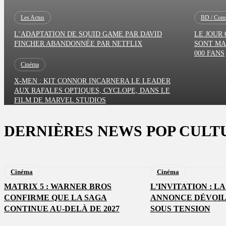
Les Actus
BD / Comi
L’ADAPTATION DE SQUID GAME PAR DAVID
LE JOUR
FINCHER ABANDONNÉE PAR NETFLIX
SONT MA
000 FANS
Cinéma
X-MEN : KIT CONNOR INCARNERA LE LEADER
AUX RAFALES OPTIQUES, CYCLOPE, DANS LE
FILM DE MARVEL STUDIOS
DERNIÈRES NEWS POP CULT
Cinéma
Cinéma
MATRIX 5 : WARNER BROS
L’INVITATION : L
CONFIRME QUE LA SAGA
ANNONCE DÉVOIL
CONTINUE AU-DELÀ DE 2027
SOUS TENSION