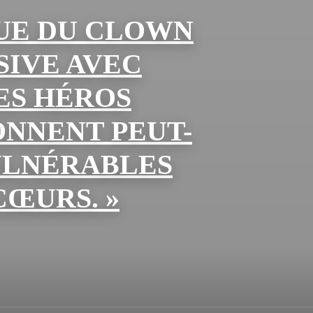
UE DU CLOWN
SIVE AVEC
ES HÉROS
ONNENT PEUT-
ULNÉRABLES
CŒURS. »