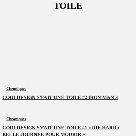
TOILE
ADOPTE UN CRÉATIF
CARRÉ ROSE
COLIN GRIBOUILLE L'ACTU
CROQUE DE LA GEEKETTE
DAILYMOTION LE TALENT AU QUOTIDIEN
LE VIDÉODÔME DE QUENTIN
MÉMOIRES D’UN JUNKIE DL’A ZIK
PARLONS CROWDFUNDING
PLAY BREAK
Chroniques
COOLDESIGN S’FAIT UNE TOILE #2 IRON MAN 3
Chroniques
COOLDESIGN S’FAIT UNE TOILE #1 « DIE HARD :
BELLE JOURNÉE POUR MOURIR »