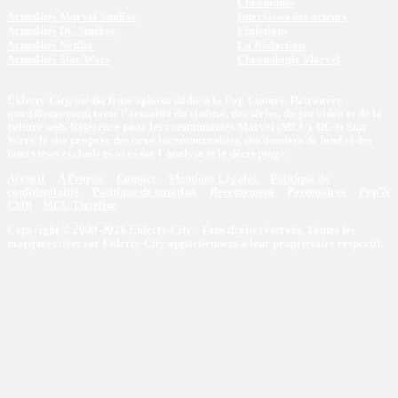
Chroniques
Actualités Marvel Studios
Interviews des acteurs
Actualités DC Studios
Emissions
Actualités Netflix
La Rédaction
Actualités Star Wars
Chronologie Marvel
Eklecty-City, média francophone dédié à la Pop Culture. Retrouvez
quotidiennement toute l’actualité du cinéma, des séries, du jeu vidéo et de la
culture web. Référence pour les communautés Marvel (MCU), DC et Star
Wars, le site propose des news incontournables, des dossiers de fond et des
interviews exclusives axés sur l'analyse et le décryptage.
Accueil
A Propos
Contact
Mentions Légales
Politique de
confidentialité
Politique de notation
Recrutement
Partenaires
Pop'N
Chill
MCU Timeline
Copyright © 2009-2026 Eklecty-City - Tous droits réservés. Toutes les
marques citées sur Eklecty-City appartiennent à leur propriétaire respectif.