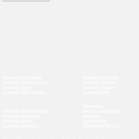
Actualités Pop Culture
Actualités jeux vidéo
Actualités cinéma et films
Actualités Musique
Actualités Séries
Actualités Comics
Actualités DVD / Blu-Ray
Actualités Tech
Chroniques
Actualités Marvel Studios
Interviews des acteurs
Actualités DC Studios
Emissions
Actualités Netflix
La Rédaction
Actualités Star Wars
Chronologie Marvel