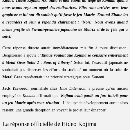
Kitaue, Hideo Kojima, Aki Saito et moi étions au siège de Konami quand
nous avons reçu un appel des réalisatrices. Elles sont arrivées avec leur
graphiste et lui ont dit vouloir qu’il fasse le jeu Matrix. Kazumi Kitaue les
a regardées et leur a répondu clairement : ‘Non.’ Nous avons quand
même profité de l’avant-première japonaise de Matrix et de la fête qui a
suivi.
‘
Cette réponse directe aurait immédiatement mis fin à toute discussion.
Bergstresser a ajouté : ‘
Kitaue voulait que Kojima se consacre entièrement
à Metal Gear Solid 2 : Sons of Liberty.
‘ Selon lui, l’exécutif japonais ne
souhaitait pas disperser les efforts du studio à un moment où la suite de
Metal Gear
représentait une priorité stratégique pour
Konami
.
Jack Yarwood
, journaliste chez
Time Extension
, a précisé qu’un ancien
employé de
Konami
affirmait que ‘
Kojima avait gardé un fort intérêt pour
un jeu Matrix après cette réunion
‘. L’équipe de développement aurait alors
ressenti une grande déception en voyant le projet leur échapper.
La réponse officielle de Hideo Kojima