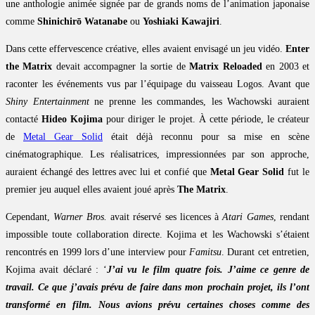
une anthologie animée signée par de grands noms de l’animation japonaise
comme
Shinichirō Watanabe
ou
Yoshiaki Kawajiri
.
Dans cette effervescence créative, elles avaient envisagé un jeu vidéo.
Enter
the Matrix
devait accompagner la sortie de
Matrix Reloaded
en 2003 et
raconter les événements vus par l’équipage du vaisseau Logos. Avant que
Shiny Entertainment
ne prenne les commandes, les Wachowski auraient
contacté
Hideo Kojima
pour diriger le projet. À cette période, le créateur
de
Metal Gear Solid
était déjà reconnu pour sa mise en scène
cinématographique. Les réalisatrices, impressionnées par son approche,
auraient échangé des lettres avec lui et confié que
Metal Gear Solid
fut le
premier jeu auquel elles avaient joué après
The Matrix
.
Cependant,
Warner Bros.
avait réservé ses licences à
Atari Games
, rendant
impossible toute collaboration directe. Kojima et les Wachowski s’étaient
rencontrés en 1999 lors d’une interview pour
Famitsu
. Durant cet entretien,
Kojima avait déclaré : ‘
J’ai vu le film quatre fois. J’aime ce genre de
travail. Ce que j’avais prévu de faire dans mon prochain projet, ils l’ont
transformé en film. Nous avions prévu certaines choses comme des