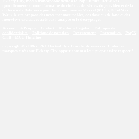
Eklecty-City, média francophone dédié à la Pop Culture. Retrouvez
quotidiennement toute l’actualité du cinéma, des séries, du jeu vidéo et de la
culture web. Référence pour les communautés Marvel (MCU), DC et Star
Wars, le site propose des news incontournables, des dossiers de fond et des
interviews exclusives axés sur l'analyse et le décryptage.
Accueil
A Propos
Contact
Mentions Légales
Politique de
confidentialité
Politique de notation
Recrutement
Partenaires
Pop'N
Chill
MCU Timeline
Copyright © 2009-2026 Eklecty-City - Tous droits réservés. Toutes les
marques citées sur Eklecty-City appartiennent à leur propriétaire respectif.