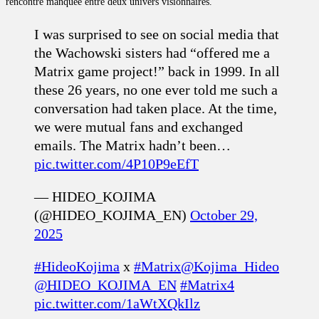
rencontre manquée entre deux univers visionnaires.
I was surprised to see on social media that
the Wachowski sisters had “offered me a
Matrix game project!” back in 1999. In all
these 26 years, no one ever told me such a
conversation had taken place. At the time,
we were mutual fans and exchanged
emails. The Matrix hadn’t been…
pic.twitter.com/4P10P9eEfT
— HIDEO_KOJIMA
(@HIDEO_KOJIMA_EN)
October 29,
2025
#HideoKojima
x
#Matrix
@Kojima_Hideo
@HIDEO_KOJIMA_EN
#Matrix4
pic.twitter.com/1aWtXQkIlz