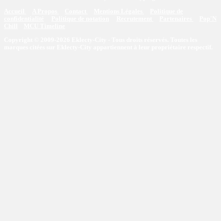
Accueil
A Propos
Contact
Mentions Légales
Politique de
confidentialité
Politique de notation
Recrutement
Partenaires
Pop'N
Chill
MCU Timeline
Copyright © 2009-2026 Eklecty-City - Tous droits réservés. Toutes les
marques citées sur Eklecty-City appartiennent à leur propriétaire respectif.