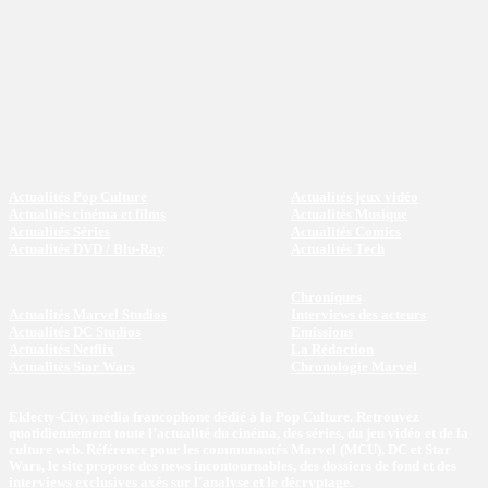
Actualités Pop Culture
Actualités jeux vidéo
Actualités cinéma et films
Actualités Musique
Actualités Séries
Actualités Comics
Actualités DVD / Blu-Ray
Actualités Tech
Chroniques
Actualités Marvel Studios
Interviews des acteurs
Actualités DC Studios
Emissions
Actualités Netflix
La Rédaction
Actualités Star Wars
Chronologie Marvel
Eklecty-City, média francophone dédié à la Pop Culture. Retrouvez
quotidiennement toute l’actualité du cinéma, des séries, du jeu vidéo et de la
culture web. Référence pour les communautés Marvel (MCU), DC et Star
Wars, le site propose des news incontournables, des dossiers de fond et des
interviews exclusives axés sur l'analyse et le décryptage.