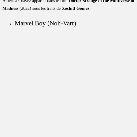
America Chavez apparaît dans le film
Doctor Strange in the Multiverse of
Madness
(2022) sous les traits de
Xochitl Gomez
.
Marvel Boy (Noh-Varr)