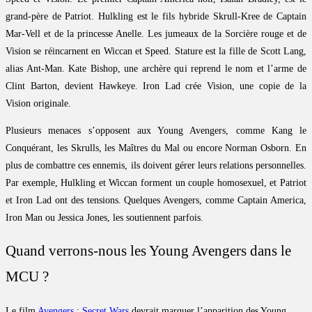
grand-père de Patriot. Hulkling est le fils hybride Skrull-Kree de Captain
Mar-Vell et de la princesse Anelle. Les jumeaux de la Sorcière rouge et de
Vision se réincarnent en Wiccan et Speed. Stature est la fille de Scott Lang,
alias Ant-Man. Kate Bishop, une archère qui reprend le nom et l’arme de
Clint Barton, devient Hawkeye. Iron Lad crée Vision, une copie de la
Vision originale.
Plusieurs menaces s’opposent aux Young Avengers, comme Kang le
Conquérant, les Skrulls, les Maîtres du Mal ou encore Norman Osborn. En
plus de combattre ces ennemis, ils doivent gérer leurs relations personnelles.
Par exemple, Hulkling et Wiccan forment un couple homosexuel, et Patriot
et Iron Lad ont des tensions. Quelques Avengers, comme Captain America,
Iron Man ou Jessica Jones, les soutiennent parfois.
Quand verrons-nous les Young Avengers dans le
MCU ?
Le film
Avengers : Secret Wars
devrait marquer l’apparition des Young