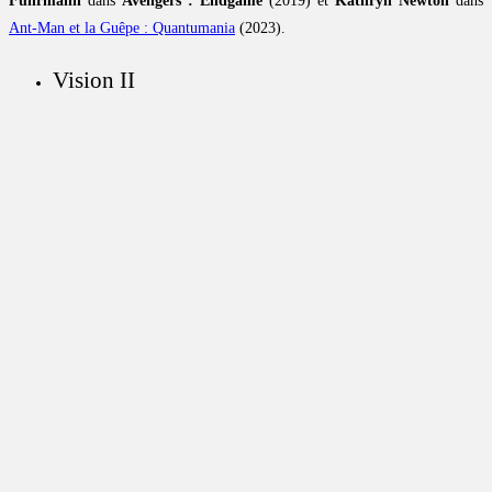
Fuhrmann
dans
Avengers : Endgame
(2019) et
Kathryn Newton
dans
Ant-Man et la Guêpe : Quantumania
(2023).
Vision II