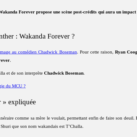
 Wakanda Forever propose une scène post-crédits qui aura un impact
nther : Wakanda Forever ?
ommage au comédien Chadwick Boseman
. Pour cette raison,
Ryan Coog
rever
.
la et de son interprète
Chadwick Boseman
.
ogie du MCU ?
 » expliquée
unéraire comme sa mère le voulait, permettant enfin de faire son deuil. 
 à Shuri que son nom wakandais est T’Challa.