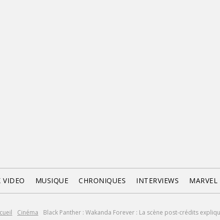
X VIDEO
MUSIQUE
CHRONIQUES
INTERVIEWS
MARVEL
cueil
Cinéma
Black Panther : Wakanda Forever : La scène post-crédits expliq