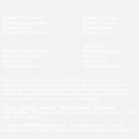
Actualités Pop Culture
Actualités jeux vidéo
Actualités cinéma et films
Actualités Musique
Actualités Séries
Actualités Comics
Actualités DVD / Blu-Ray
Actualités Tech
Chroniques
Actualités Marvel Studios
Interviews des acteurs
Actualités DC Studios
Emissions
Actualités Netflix
La Rédaction
Actualités Star Wars
Chronologie Marvel
Eklecty-City, média francophone dédié à la Pop Culture. Retrouvez
quotidiennement toute l’actualité du cinéma, des séries, du jeu vidéo et de la
culture web. Référence pour les communautés Marvel (MCU), DC et Star
Wars, le site propose des news incontournables, des dossiers de fond et des
interviews exclusives axés sur l'analyse et le décryptage.
Accueil
A Propos
Contact
Mentions Légales
Politique de
confidentialité
Politique de notation
Recrutement
Partenaires
Pop'N
Chill
MCU Timeline
Copyright © 2009-2026 Eklecty-City - Tous droits réservés. Toutes les
marques citées sur Eklecty-City appartiennent à leur propriétaire respectif.