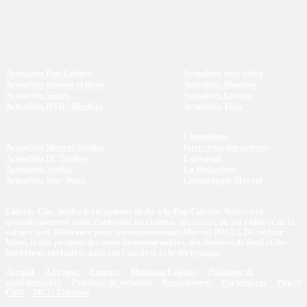
Actualités Pop Culture
Actualités jeux vidéo
Actualités cinéma et films
Actualités Musique
Actualités Séries
Actualités Comics
Actualités DVD / Blu-Ray
Actualités Tech
Chroniques
Actualités Marvel Studios
Interviews des acteurs
Actualités DC Studios
Emissions
Actualités Netflix
La Rédaction
Actualités Star Wars
Chronologie Marvel
Eklecty-City, média francophone dédié à la Pop Culture. Retrouvez
quotidiennement toute l’actualité du cinéma, des séries, du jeu vidéo et de la
culture web. Référence pour les communautés Marvel (MCU), DC et Star
Wars, le site propose des news incontournables, des dossiers de fond et des
interviews exclusives axés sur l'analyse et le décryptage.
Accueil
A Propos
Contact
Mentions Légales
Politique de
confidentialité
Politique de notation
Recrutement
Partenaires
Pop'N
Chill
MCU Timeline