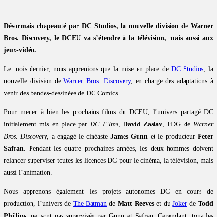
Désormais chapeauté par DC Studios, la nouvelle division de Warner
Bros. Discovery, le DCEU va s’étendre à la télévision, mais aussi aux
jeux-vidéo.
Le mois dernier, nous apprenions que la mise en place de
DC Studios
, la
nouvelle division de
Warner Bros. Discovery
, en charge des adaptations à
venir des bandes-dessinées de DC Comics.
Pour mener à bien les prochains films du DCEU, l’univers partagé DC
initialement mis en place par
DC Films
,
David Zaslav
, PDG de
Warner
Bros. Discovery
, a engagé le cinéaste
James Gunn
et le producteur
Peter
Safran
. Pendant les quatre prochaines années, les deux hommes doivent
relancer superviser toutes les licences DC pour le cinéma, la télévision, mais
aussi l’animation.
Nous apprenons également les projets autonomes DC en cours de
production, l’univers de
The Batman
de
Matt Reeves
et du
Joker
de
Todd
Phillips
, ne sont pas supervisés par Gunn et Safran. Cependant, tous les