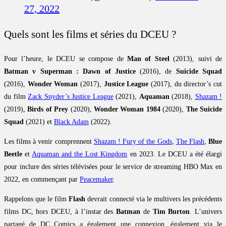
27, 2022
Quels sont les films et séries du DCEU ?
Pour l’heure, le DCEU se compose de
Man of Steel
(2013), suivi de
Batman v Superman : Dawn of Justice
(2016), de
Suicide Squad
(2016),
Wonder Woman
(2017),
Justice League
(2017), du director’s cut
du film
Zack Snyder’s Justice League
(2021),
Aquaman
(2018),
Shazam !
(2019),
Birds of Prey
(2020),
Wonder Woman 1984
(2020),
The Suicide
Squad
(2021) et
Black Adam
(2022).
Les films à venir comprennent
Shazam ! Fury of the Gods
,
The Flash
,
Blue
Beetle
et
Aquaman and the Lost Kingdom
en 2023. Le DCEU a été élargi
pour inclure des séries télévisées pour le service de streaming HBO Max en
2022, en commençant par
Peacemaker
.
Rappelons que le film
Flash
devrait connecté via le multivers les précédents
films DC, hors DCEU, à l’instar des
Batman
de
Tim Burton
. L’univers
partagé de DC Comics a également une connexion, également via le