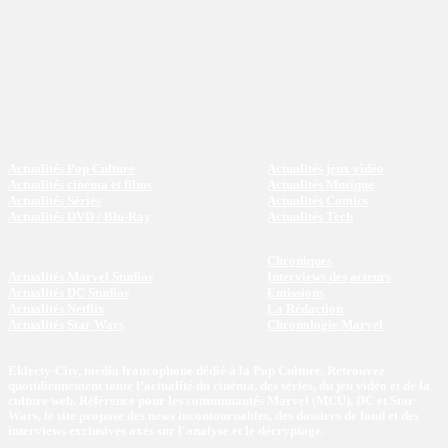
Actualités Pop Culture
Actualités jeux vidéo
Actualités cinéma et films
Actualités Musique
Actualités Séries
Actualités Comics
Actualités DVD / Blu-Ray
Actualités Tech
Chroniques
Actualités Marvel Studios
Interviews des acteurs
Actualités DC Studios
Emissions
Actualités Netflix
La Rédaction
Actualités Star Wars
Chronologie Marvel
Eklecty-City, média francophone dédié à la Pop Culture. Retrouvez
quotidiennement toute l’actualité du cinéma, des séries, du jeu vidéo et de la
culture web. Référence pour les communautés Marvel (MCU), DC et Star
Wars, le site propose des news incontournables, des dossiers de fond et des
interviews exclusives axés sur l'analyse et le décryptage.