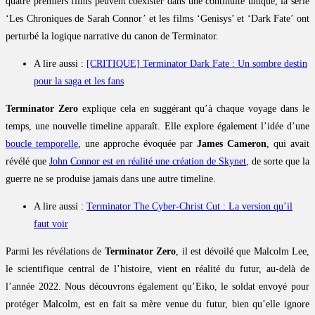
quatre premiers films peuvent coexister dans une continuité unique, la série
‘Les Chroniques de Sarah Connor’ et les films ‘Genisys’ et ‘Dark Fate’ ont
perturbé la logique narrative du canon de Terminator.
A lire aussi :
[CRITIQUE] Terminator Dark Fate : Un sombre destin
pour la saga et les fans
Terminator Zero
explique cela en suggérant qu’à chaque voyage dans le
temps, une nouvelle timeline apparaît. Elle explore également l’idée d’une
boucle temporelle
, une approche évoquée par
James Cameron
, qui avait
révélé que
John Connor est en réalité une création de Skynet
, de sorte que la
guerre ne se produise jamais dans une autre timeline.
A lire aussi :
Terminator The Cyber-Christ Cut : La version qu’il
faut voir
Parmi les révélations de
Terminator Zero
, il est dévoilé que Malcolm Lee,
le scientifique central de l’histoire, vient en réalité du futur, au-delà de
l’année 2022. Nous découvrons également qu’Eiko, le soldat envoyé pour
protéger Malcolm, est en fait sa mère venue du futur, bien qu’elle ignore