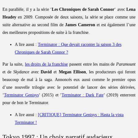
En parallèle, il y a la série ‘
Les Chroniques de Sarah Connor
‘ avec
Lena
Headey
en 2009. Composée de deux saisons, la série se place comme une
suite alternative au second film de
James Cameron
et est également l’une
des meilleures propositions de suite à la franchise.
A lire aussi :
Terminator : Que devait raconter la saison 3 des
Chroniques de Sarah Connor ?
Par la suite,
les droits de la franchise
passent entre les mains de
Paramount
et de
Skydance
avec
David
et
Megan Ellison
, les producteurs qui feront
beaucoup de mal à la saga. Annoncés eux aussi comme le premier opus
d’une nouvelle trilogie avec le potentiel de lancer des séries dérivées,
‘
Terminator Genisys
‘ (2015) et ‘
Terminator : Dark Fate
‘ (2019) enterrent
pour de bon le Terminator.
A lire aussi :
[CRITIQUE] Terminator Genisys : Hasta la vista
Terminator !
Tokyo 1997 : Un choix narratif audacieux