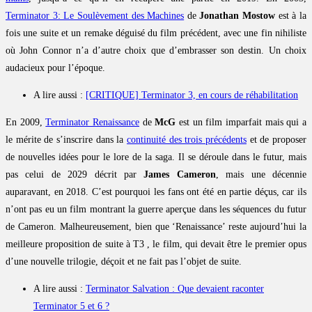
Terminator 3: Le Soulèvement des Machines
de
Jonathan Mostow
est à la
fois une suite et un remake déguisé du film précédent, avec une fin nihiliste
où John Connor n’a d’autre choix que d’embrasser son destin. Un choix
audacieux pour l’époque.
A lire aussi :
[CRITIQUE] Terminator 3, en cours de réhabilitation
En 2009,
Terminator Renaissance
de
McG
est un film imparfait mais qui a
le mérite de s’inscrire dans la
continuité des trois précédents
et de proposer
de nouvelles idées pour le lore de la saga. Il se déroule dans le futur, mais
pas celui de 2029 décrit par
James Cameron
, mais une décennie
auparavant, en 2018. C’est pourquoi les fans ont été en partie déçus, car ils
n’ont pas eu un film montrant la guerre aperçue dans les séquences du futur
de Cameron. Malheureusement, bien que ‘Renaissance’ reste aujourd’hui la
meilleure proposition de suite à T3 , le film, qui devait être le premier opus
d’une nouvelle trilogie, déçoit et ne fait pas l’objet de suite.
A lire aussi :
Terminator Salvation : Que devaient raconter
Terminator 5 et 6 ?