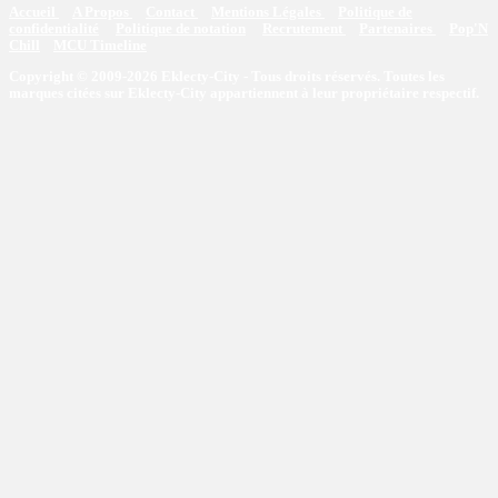
Accueil
A Propos
Contact
Mentions Légales
Politique de
confidentialité
Politique de notation
Recrutement
Partenaires
Pop'N
Chill
MCU Timeline
Copyright © 2009-2026 Eklecty-City - Tous droits réservés. Toutes les
marques citées sur Eklecty-City appartiennent à leur propriétaire respectif.