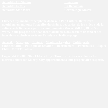
Actualités DC Studios
Emissions
Actualités Netflix
La Rédaction
Actualités Star Wars
Chronologie Marvel
Eklecty-City, média francophone dédié à la Pop Culture. Retrouvez
quotidiennement toute l’actualité du cinéma, des séries, du jeu vidéo et de la
culture web. Référence pour les communautés Marvel (MCU), DC et Star
Wars, le site propose des news incontournables, des dossiers de fond et des
interviews exclusives axés sur l'analyse et le décryptage.
Accueil
A Propos
Contact
Mentions Légales
Politique de
confidentialité
Politique de notation
Recrutement
Partenaires
Pop'N
Chill
MCU Timeline
Copyright © 2009-2026 Eklecty-City - Tous droits réservés. Toutes les
marques citées sur Eklecty-City appartiennent à leur propriétaire respectif.