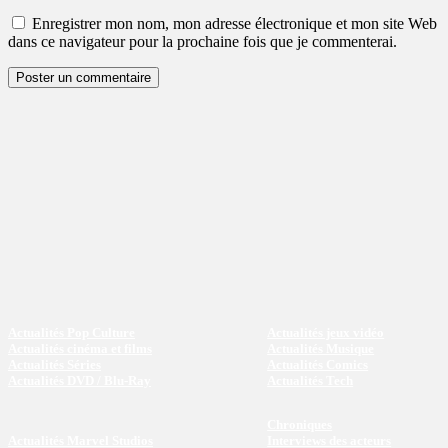
:
Enregistrer mon nom, mon adresse électronique et mon site Web
dans ce navigateur pour la prochaine fois que je commenterai.
Actualités Pop Culture
Actualités jeux vidéo
Actualités cinéma et films
Actualités Musique
Actualités Séries
Actualités Comics
Actualités DVD / Blu-Ray
Actualités Tech
Chroniques
Actualités Marvel Studios
Interviews des acteurs