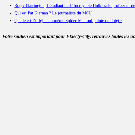
Roger Harrington, l’étudiant de L’Incroyable Hulk est le professeur de
Qui est Pat Kiernan ? Le journaliste du MCU
Quelle est l’origine du mème Spider-Man qui pointe du doigt ?
Votre soutien est important pour Eklecty-City, retrouvez toutes les a