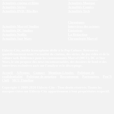
Actualités cinéma et films
Actualités Musique
Actualités Séries
Actualités Comics
Actualités DVD / Blu-Ray
Actualités Tech
Chroniques
Actualités Marvel Studios
Interviews des acteurs
Actualités DC Studios
Emissions
Actualités Netflix
La Rédaction
Actualités Star Wars
Chronologie Marvel
Eklecty-City, média francophone dédié à la Pop Culture. Retrouvez
quotidiennement toute l’actualité du cinéma, des séries, du jeu vidéo et de la
culture web. Référence pour les communautés Marvel (MCU), DC et Star
Wars, le site propose des news incontournables, des dossiers de fond et des
interviews exclusives axés sur l'analyse et le décryptage.
Accueil
A Propos
Contact
Mentions Légales
Politique de
confidentialité
Politique de notation
Recrutement
Partenaires
Pop'N
Chill
MCU Timeline
Copyright © 2009-2026 Eklecty-City - Tous droits réservés. Toutes les
marques citées sur Eklecty-City appartiennent à leur propriétaire respectif.