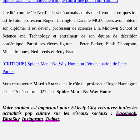
Spider-Man : Une nouvelle trilogie confirmée pour Tom Holland
Crédité comme ‘le Nerd’, il est désormais admis que l’étudiant en question
est le futur professeur Roger Harrington. Dans le MCU, après avoir obtenu
son diplôme, il est devenu professeur de sciences à la Midtown School of
Science and Technology et entraîneur de son équipe de décathlon
académique. Parmi ses élèves figurent : Peter Parker, Flash Thompson,
Michelle Jones, Ned Leeds et Betty Brant.
[CRITIQUE] Spider-Man : No Way Home ou l’émancipation de Peter
Parker
Vous retrouverez
Martin Starr
dans le rôle du professeur Roger Harrington
dès le 15 décembre 2021 dans
Spider-Man : No Way Home
.
Votre soutien est important pour Eklecty-City, retrouvez toutes les
actualités pop culture sur les réseaux sociaux :
Facebook
,
BlueSky
,
Instagram
,
Twitter
.