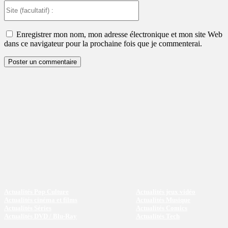
Site
(facultatif)
:
Enregistrer mon nom, mon adresse électronique et mon site Web
dans ce navigateur pour la prochaine fois que je commenterai.
Actualités Pop Culture
Actualités jeux vidéo
Actualités cinéma et films
Actualités Musique
Actualités Séries
Actualités Comics
Actualités DVD / Blu-Ray
Actualités Tech