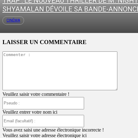
TRAP : LE NOUVEAU THRILLER DE M. NIGH
SHYAMALAN DÉVOILE SA BANDE-ANNONC
CINÉMA
LAISSER UN COMMENTAIRE
Commente
:
Veuillez saisir votre commentaire !
Pseudo
:
Veuillez entrer votre nom ici
Email
(facultatif)
:
Vous avez saisi une adresse électronique incorrecte !
Veuillez saisir votre adresse électronique ici