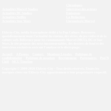
Chroniques
Actualités Marvel Studios
Interviews des acteurs
Actualités DC Studios
Emissions
Actualités Netflix
La Rédaction
Actualités Star Wars
Chronologie Marvel
Eklecty-City, média francophone dédié à la Pop Culture. Retrouvez
quotidiennement toute l’actualité du cinéma, des séries, du jeu vidéo et de la
culture web. Référence pour les communautés Marvel (MCU), DC et Star
Wars, le site propose des news incontournables, des dossiers de fond et des
interviews exclusives axés sur l'analyse et le décryptage.
Accueil
A Propos
Contact
Mentions Légales
Politique de
confidentialité
Politique de notation
Recrutement
Partenaires
Pop'N
Chill
MCU Timeline
Copyright © 2009-2026 Eklecty-City - Tous droits réservés. Toutes les
marques citées sur Eklecty-City appartiennent à leur propriétaire respectif.