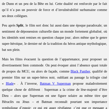
de Dunn et un peu de la Bête en lui. Cette dualité est renforcée par le fait
qu’il n’a pas un pouvoir de force et d’invulnérabilité surhumaine comme
ses deux collègues.
Peu après
Split
, le film sort donc lui aussi dans une époque paradoxale; un
sentiment de dépossession culturelle dans un monde fortement globalisé, où
les identités sont remises en question chaque jour; alors même que le genre
super-héroïque, le dernier-né de la tradition du héros antique mythologique,
bat son plein.
Mais les films évacuent la question de l’appartenance, pour proposer un
divertissement bien commode. On peut évoquer ainsi l’absence quasi totale
de propos du MCU, ou alors de façade, comme
Black Panther
, qualifié de
premier film sur un super-héros noir, oubliant au passage la trilogie ciné
«
Blade
« . À l’inverse,
Batman V Superman
propose maladroitement
quelque chose de différent : Superman a la crime de lèse-majesté d’être
Dieu – alors que Superman est une figure solaire au même titre que
Héraclès ou Jésus – et Batman reconnaît pourtant son importance
symbolique d’espoir; ce qui est assez révélateur, c’est que ce message a