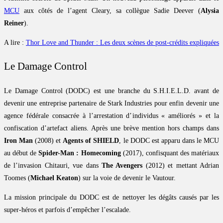
MCU
aux côtés de l’agent Cleary, sa collègue Sadie Deever (
Alysia
Reiner
).
A lire :
Thor Love and Thunder : Les deux scènes de post-crédits expliquées
Le Damage Control
Le Damage Control (DODC) est une branche du S.H.I.E.L.D. avant de
devenir une entreprise partenaire de Stark Industries pour enfin devenir une
agence fédérale consacrée à l’arrestation d’individus « améliorés » et la
confiscation d’artefact aliens. Après une brève mention hors champs dans
Iron Man
(2008) et
Agents of SHIELD
, le DODC est apparu dans le MCU
au début de
Spider-Man : Homecoming
(2017), confisquant des matériaux
de l’invasion Chitauri, vue dans
The Avengers
(2012) et mettant Adrian
Toomes (
Michael Keaton
) sur la voie de devenir le Vautour.
La mission principale du DODC est de nettoyer les dégâts causés par les
super-héros et parfois d’empêcher l’escalade.