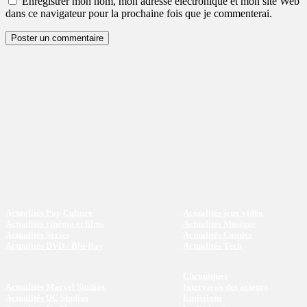
Enregistrer mon nom, mon adresse électronique et mon site Web
dans ce navigateur pour la prochaine fois que je commenterai.
Actualités Pop Culture
Actualités jeux vidéo
Actualités cinéma et films
Actualités Musique
Actualités Séries
Actualités Comics
Actualités DVD / Blu-Ray
Actualités Tech
Chroniques
Actualités Marvel Studios
Interviews des acteurs
Actualités DC Studios
Emissions