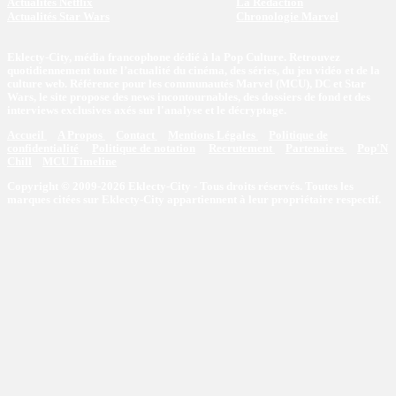
Actualités Netflix
La Rédaction
Actualités Star Wars
Chronologie Marvel
Eklecty-City, média francophone dédié à la Pop Culture. Retrouvez
quotidiennement toute l’actualité du cinéma, des séries, du jeu vidéo et de la
culture web. Référence pour les communautés Marvel (MCU), DC et Star
Wars, le site propose des news incontournables, des dossiers de fond et des
interviews exclusives axés sur l'analyse et le décryptage.
Accueil
A Propos
Contact
Mentions Légales
Politique de
confidentialité
Politique de notation
Recrutement
Partenaires
Pop'N
Chill
MCU Timeline
Copyright © 2009-2026 Eklecty-City - Tous droits réservés. Toutes les
marques citées sur Eklecty-City appartiennent à leur propriétaire respectif.