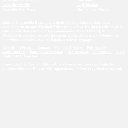
Actualités DC Studios
Emissions
Actualités Netflix
La Rédaction
Actualités Star Wars
Chronologie Marvel
Eklecty-City, média francophone dédié à la Pop Culture. Retrouvez
quotidiennement toute l’actualité du cinéma, des séries, du jeu vidéo et de la
culture web. Référence pour les communautés Marvel (MCU), DC et Star
Wars, le site propose des news incontournables, des dossiers de fond et des
interviews exclusives axés sur l'analyse et le décryptage.
Accueil
A Propos
Contact
Mentions Légales
Politique de
confidentialité
Politique de notation
Recrutement
Partenaires
Pop'N
Chill
MCU Timeline
Copyright © 2009-2026 Eklecty-City - Tous droits réservés. Toutes les
marques citées sur Eklecty-City appartiennent à leur propriétaire respectif.