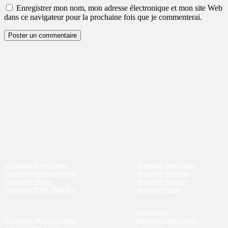
Enregistrer mon nom, mon adresse électronique et mon site Web
dans ce navigateur pour la prochaine fois que je commenterai.
Actualités Pop Culture
Actualités jeux vidéo
Actualités cinéma et films
Actualités Musique
Actualités Séries
Actualités Comics
Actualités DVD / Blu-Ray
Actualités Tech
Chroniques
Actualités Marvel Studios
Interviews des acteurs