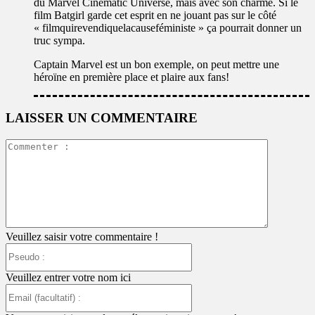
du Marvel Cinematic Universe, mais avec son charme. Si le
film Batgirl garde cet esprit en ne jouant pas sur le côté
« filmquirevendiquelacauseféministe » ça pourrait donner un
truc sympa.
Captain Marvel est un bon exemple, on peut mettre une
héroïne en première place et plaire aux fans!
LAISSER UN COMMENTAIRE
Commente
:
Veuillez saisir votre commentaire !
Pseudo
:
Veuillez entrer votre nom ici
Email
(facultatif)
: