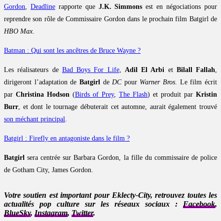
Gordon
,
Deadline
rapporte que
J.K. Simmons
est en négociations pour
reprendre son rôle de Commissaire Gordon dans le prochain film Batgirl de
HBO Max
.
Batman : Qui sont les ancêtres de Bruce Wayne ?
Les réalisateurs de
Bad Boys For Life
,
Adil El Arbi
et
Bilall Fallah
,
dirigeront l’adaptation de
Batgirl
de
DC
pour
Warner Bros
. Le film écrit
par
Christina Hodson
(
Birds of Prey
,
The Flash
) et produit par
Kristin
Burr
, et dont le tournage débuterait cet automne, aurait également trouvé
son méchant principal
.
Batgirl : Firefly en antagoniste dans le film ?
Batgirl
sera centrée sur Barbara Gordon, la fille du commissaire de police
de Gotham City, James Gordon.
Votre soutien est important pour Eklecty-City, retrouvez toutes les
actualités pop culture sur les réseaux sociaux :
Facebook
,
BlueSky
,
Instagram
,
Twitter
.