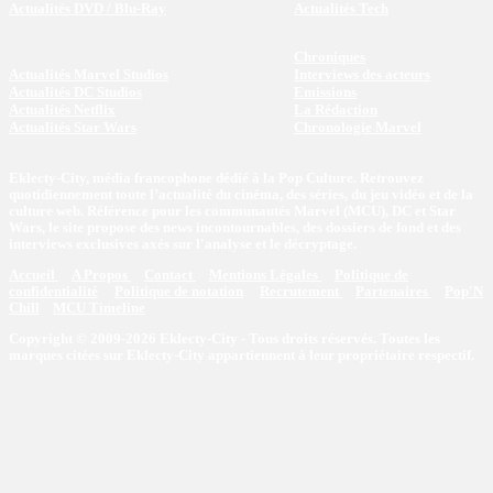
Actualités DVD / Blu-Ray
Actualités Tech
Chroniques
Actualités Marvel Studios
Interviews des acteurs
Actualités DC Studios
Emissions
Actualités Netflix
La Rédaction
Actualités Star Wars
Chronologie Marvel
Eklecty-City, média francophone dédié à la Pop Culture. Retrouvez
quotidiennement toute l’actualité du cinéma, des séries, du jeu vidéo et de la
culture web. Référence pour les communautés Marvel (MCU), DC et Star
Wars, le site propose des news incontournables, des dossiers de fond et des
interviews exclusives axés sur l'analyse et le décryptage.
Accueil
A Propos
Contact
Mentions Légales
Politique de
confidentialité
Politique de notation
Recrutement
Partenaires
Pop'N
Chill
MCU Timeline
Copyright © 2009-2026 Eklecty-City - Tous droits réservés. Toutes les
marques citées sur Eklecty-City appartiennent à leur propriétaire respectif.