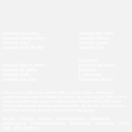
Actualités Pop Culture
Actualités jeux vidéo
Actualités cinéma et films
Actualités Musique
Actualités Séries
Actualités Comics
Actualités DVD / Blu-Ray
Actualités Tech
Chroniques
Actualités Marvel Studios
Interviews des acteurs
Actualités DC Studios
Emissions
Actualités Netflix
La Rédaction
Actualités Star Wars
Chronologie Marvel
Eklecty-City, média francophone dédié à la Pop Culture. Retrouvez
quotidiennement toute l’actualité du cinéma, des séries, du jeu vidéo et de la
culture web. Référence pour les communautés Marvel (MCU), DC et Star
Wars, le site propose des news incontournables, des dossiers de fond et des
interviews exclusives axés sur l'analyse et le décryptage.
Accueil
A Propos
Contact
Mentions Légales
Politique de
confidentialité
Politique de notation
Recrutement
Partenaires
Pop'N
Chill
MCU Timeline