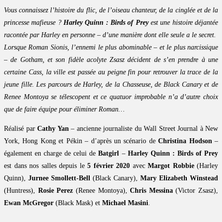
Vous connaissez l’histoire du flic, de l’oiseau chanteur, de la cinglée et de la
princesse mafieuse ?
Harley Quinn : Birds of Prey
est une histoire déjantée
racontée par Harley en personne – d’une manière dont elle seule a le secret.
Lorsque Roman Sionis, l’ennemi le plus abominable – et le plus narcissique
– de Gotham, et son fidèle acolyte Zsasz décident de s’en prendre à une
certaine Cass, la ville est passée au peigne fin pour retrouver la trace de la
jeune fille. Les parcours de Harley, de la Chasseuse, de Black Canary et de
Renee Montoya se télescopent et ce quatuor improbable n’a d’autre choix
que de faire équipe pour éliminer Roman…
Réalisé par
Cathy Yan
– ancienne journaliste du Wall Street Journal à New
York, Hong Kong et Pékin – d’après un scénario de
Christina Hodson
–
également en charge de celui de
Batgirl
–
Harley Quinn : Birds of Prey
est dans nos salles depuis le
5 février 2020
avec
Margot Robbie
(Harley
Quinn),
Jurnee Smollett-Bell
(Black Canary),
Mary Elizabeth Winstead
(Huntress),
Rosie Perez
(Renee Montoya),
Chris Messina
(Victor Zsasz),
Ewan McGregor
(Black Mask) et
Michael Masini
.