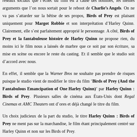
réseaux sociaux que l’échec du film est à cause des hommes, les mêmes
arguments que l’on nous sortait pour le reboot de
Charlie’s Angels
. On ne
va pas s’attarder sur la bêtise de ses propos,
Birds of Prey
est plaisant
uniquement pour
Margot Robbie
et son interprétation d’Harley Quinn.
Clairement, elle s’est parfaitement approprié le personnage. A côté,
Birds of
Prey et la fantabuleuse histoire de Harley Quinn
ne propose rien, du
moins ici le film nous a laissés de marbre que ce soit par son écriture, sa
mise en scène ou encore le reste du casting. Et il semble que le studio soit
d’accord avec nous.
En effet, il semble que la
Warner Bros
ne souhaite pas prendre de risques
puisque le studio vient de modifier le titre du film ‘
Birds of Prey (And the
Fantabulous Emancipation of One Harley Quinn)
‘ par
Harley Quinn :
Birds of Prey
. Plusieurs salles de cinéma aux États-Unis dont
Regal
Cinemas
et
AMC Theaters
ont d’ores et déjà changé le titre du film.
Un choix judicieux de la part du studio, le titre
Harley Quinn : Birds of
Prey
ne ment pas sur la marchandise, le film étant principalement centré sur
Harley Quinn et non sur les Birds of Prey.