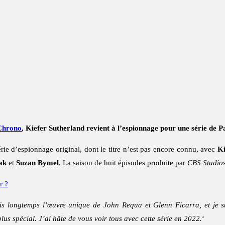
 Chrono
, Kiefer Sutherland revient à l’espionnage pour une série de
e d’espionnage original, dont le titre n’est pas encore connu, avec
Ki
ak
et
Suzan Bymel
. La saison de huit épisodes produite par
CBS Studio
r ?
is longtemps l’œuvre unique de John Requa et Glenn Ficarra, et je su
us spécial. J’ai hâte de vous voir tous avec cette série en 2022.
‘