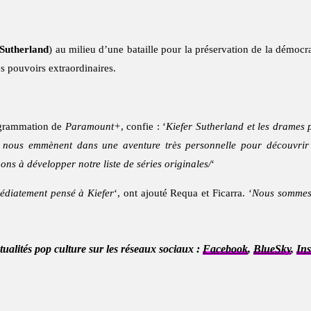
 Sutherland
) au milieu d’une bataille pour la préservation de la démoc
es pouvoirs extraordinaires.
rogrammation de
Paramount+
, confie : ‘
Kiefer Sutherland et les drames p
 nous emmènent dans une aventure très personnelle pour découvrir 
s à développer notre liste de séries originales/
‘
édiatement pensé à Kiefer
‘, ont ajouté Requa et Ficarra. ‘
Nous sommes 
ctualités pop culture sur les réseaux sociaux :
Facebook
,
BlueSky
,
In