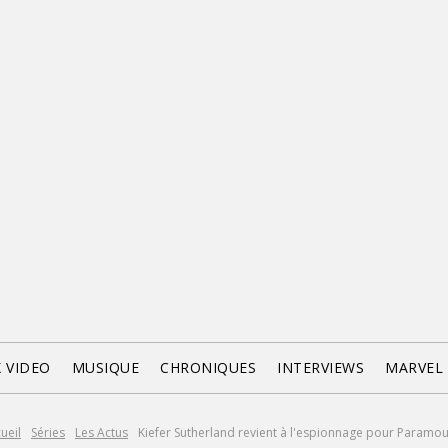
X VIDEO
MUSIQUE
CHRONIQUES
INTERVIEWS
MARVEL
ueil
Séries
Les Actus
Kiefer Sutherland revient à l'espionnage pour Paramo