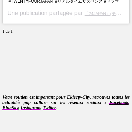
#TWENTYFOURJAPAN #リアルタイムサスペンス #ドラマ
Une publication partagée par
「24JAPAN」(テレビ朝日公式)
1
de 1
Votre soutien est important pour Eklecty-City, retrouvez toutes les
actualités pop culture sur les réseaux sociaux :
Facebook
,
BlueSky
,
Instagram
,
Twitter
.