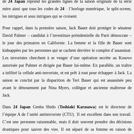
de
24 Japan
reprend les grandes lignes de la saison originale de la série
mère ainsi que tous les codes de
24
: l’horloge numérique, le split-screen,
les intrigues et sous intrigues qui se croisent.
Pour rappel, dans la première saison, Jack Bauer doit protéger le sénateur
David Palmer – candidat à l’investiture présidentielle du Parti démocrate –
le jour des primaires en Californie. La femme et la fille de Bauer sont
kidnappées par les personnes qui se cachent derrière le complot d’assassinat.
Les terroristes cherchent à se venger d’une opération secrète au Kosovo
autorisée par Palmer et dirigée par Bauer lui-même. En parallèle, un traître
a infiltré la cellule anti-terroriste, et est prêt à tout pour échapper à Jack. La
saison se conclut par la disparition de Teri Bauer qui est assassinée peu
avant le dénouement par Nina Myers, collègue et ancienne maîtresse de
Jack.
Dans
24 Japan
Genba Shido (
Toshiaki Karasawa
) est le directeur de
l’équipe A de l’unité antiterroriste (CTU). Il est excellent dans son travail.
C’est une personne raisonnable, mais il doit souvent prendre des décisions
drastiques pour sauver des vies. Il est séparé de sa femme en raison de