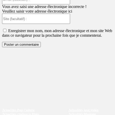
(facultatif)
:
Vous avez saisi une adresse électronique incorrecte !
Veuillez saisir votre adresse électronique ici
Site
(facultatif)
:
Enregistrer mon nom, mon adresse électronique et mon site Web
dans ce navigateur pour la prochaine fois que je commenterai.
Actualités Pop Culture
Actualités jeux vidéo
Actualités cinéma et films
Actualités Musique