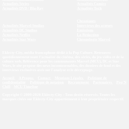
Actualités Séries
Actualités Comics
Actualités DVD / Blu-Ray
Actualités Tech
Chroniques
Actualités Marvel Studios
Interviews des acteurs
Actualités DC Studios
Emissions
Actualités Netflix
La Rédaction
Actualités Star Wars
Chronologie Marvel
Eklecty-City, média francophone dédié à la Pop Culture. Retrouvez
quotidiennement toute l’actualité du cinéma, des séries, du jeu vidéo et de la
culture web. Référence pour les communautés Marvel (MCU), DC et Star
Wars, le site propose des news incontournables, des dossiers de fond et des
interviews exclusives axés sur l'analyse et le décryptage.
Accueil
A Propos
Contact
Mentions Légales
Politique de
confidentialité
Politique de notation
Recrutement
Partenaires
Pop'N
Chill
MCU Timeline
Copyright © 2009-2026 Eklecty-City - Tous droits réservés. Toutes les
marques citées sur Eklecty-City appartiennent à leur propriétaire respectif.