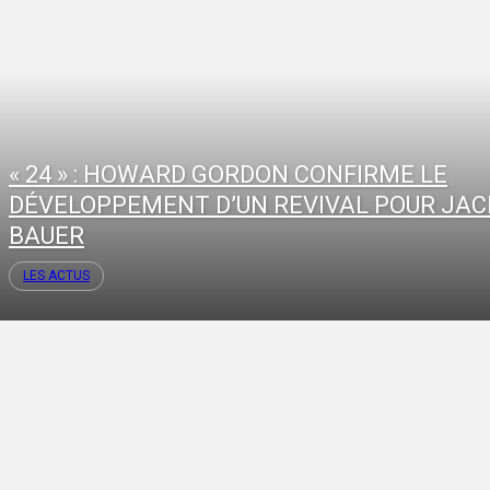
« 24 » : HOWARD GORDON CONFIRME LE
DÉVELOPPEMENT D’UN REVIVAL POUR JAC
BAUER
LES ACTUS