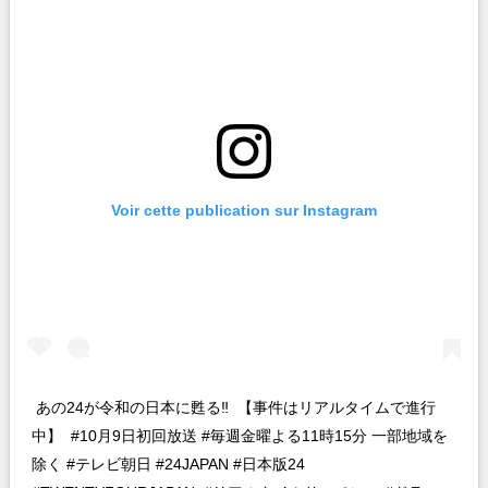
Voir cette publication sur Instagram
あの24が令和の日本に甦る‼️ 【事件はリアルタイムで進行
中】 #10月9日初回放送 #毎週金曜よる11時15分 一部地域を
除く #テレビ朝日 #24JAPAN #日本版24