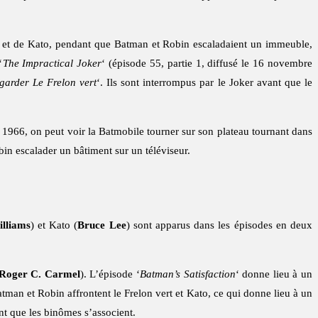
rt et de Kato, pendant que Batman et Robin escaladaient un immeuble,
‘
The Impractical Joker
‘ (épisode 55, partie 1, diffusé le 16 novembre
egarder Le Frelon vert
‘. Ils sont interrompus par le Joker avant que le
 1966, on peut voir la Batmobile tourner sur son plateau tournant dans
bin escalader un bâtiment sur un téléviseur.
lliams
) et Kato (
Bruce Lee
) sont apparus dans les épisodes en deux
Roger C. Carmel
). L’épisode ‘
Batman’s Satisfaction
‘ donne lieu à un
an et Robin affrontent le Frelon vert et Kato, ce qui donne lieu à un
nt que les binômes s’associent.