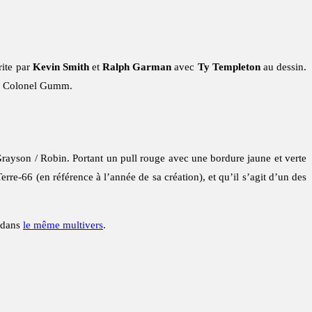
rite par
Kevin Smith
et
Ralph Garman
avec
Ty Templeton
au dessin.
 du Colonel Gumm.
Grayson / Robin. Portant un pull rouge avec une bordure jaune et verte
rre-66 (en référence à l’année de sa création), et qu’il s’agit d’un des
C dans
le même multivers
.