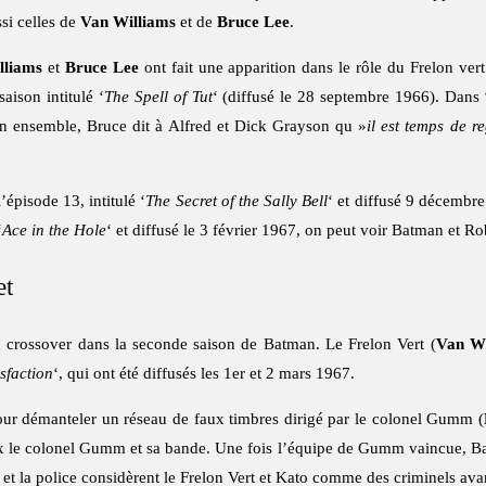
ssi celles de
Van Williams
et de
Bruce Lee
.
lliams
et
Bruce Lee
ont fait une apparition dans le rôle du Frelon ve
aison intitulé ‘
The Spell of Tut
‘ (diffusé le 28 septembre 1966). Dans 
sion ensemble, Bruce dit à Alfred et Dick Grayson qu »
il est temps de r
épisode 13, intitulé ‘
The Secret of the Sally Bell
‘ et diffusé 9 décembre
‘
Ace in the Hole
‘ et diffusé le 3 février 1967, on peut voir Batman et Ro
et
’un crossover dans la seconde saison de Batman. Le Frelon Vert (
Van Wi
sfaction
‘, qui ont été diffusés les 1er et 2 mars 1967.
our démanteler un réseau de faux timbres dirigé par le colonel Gumm (
 le colonel Gumm et sa bande. Une fois l’équipe de Gumm vaincue, Batm
et la police considèrent le Frelon Vert et Kato comme des criminels ava