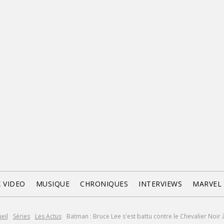
X VIDEO
MUSIQUE
CHRONIQUES
INTERVIEWS
MARVEL
eil
Séries
Les Actus
Batman : Bruce Lee s'est battu contre le Chevalier Noir à 