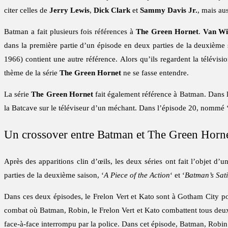
citer celles de
Jerry Lewis
,
Dick Clark
et
Sammy Davis Jr.
, mais au
Batman a fait plusieurs fois références à
The Green Hornet
.
Van Wi
dans la première partie d’un épisode en deux parties de la deuxième s
1966) contient une autre référence. Alors qu’ils regardent la télévi
thème de la série
The Green Hornet
ne se fasse entendre.
La série
The Green Hornet
fait également référence à Batman. Dans l’
la Batcave sur le téléviseur d’un méchant. Dans l’épisode 20, nommé 
Un crossover entre Batman et The Green Horn
Après des apparitions clin d’œils, les deux séries ont fait l’objet d
parties de la deuxième saison, ‘
A Piece of the Action
‘ et ‘
Batman’s Sati
Dans ces deux épisodes, le Frelon Vert et Kato sont à Gotham City p
combat où Batman, Robin, le Frelon Vert et Kato combattent tous deux
face-à-face interrompu par la police. Dans cet épisode, Batman, Robin 