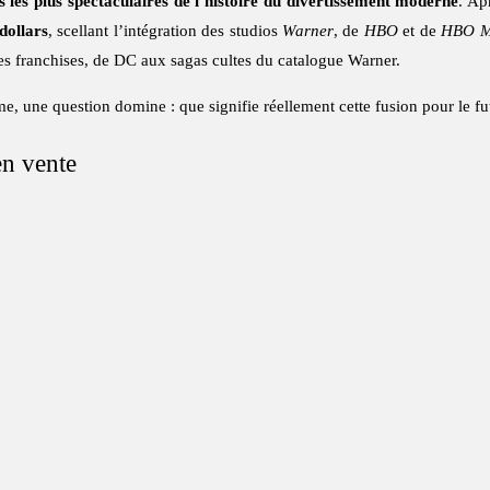
s les plus spectaculaires de l’histoire du divertissement moderne
. Ap
dollars
, scellant l’intégration des studios
Warner
, de
HBO
et de
HBO 
des franchises, de DC aux sagas cultes du catalogue Warner.
me, une question domine : que signifie réellement cette fusion pour le 
en vente