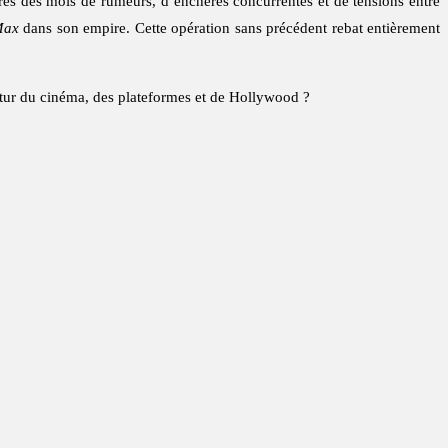
rès des mois de rumeurs, d’enchères concurrentes et de tensions entre
Max
dans son empire. Cette opération sans précédent rebat entièrement
futur du cinéma, des plateformes et de Hollywood ?