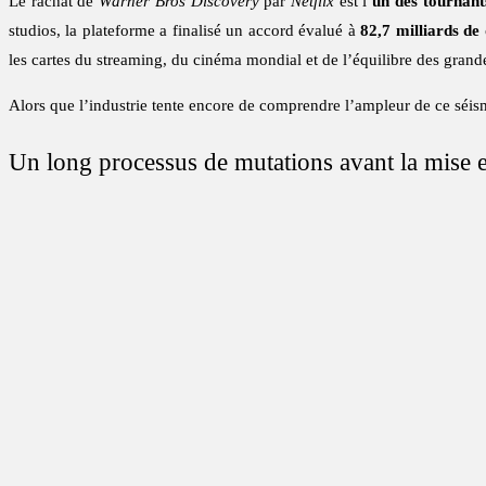
Le rachat de
Warner Bros Discovery
par
Netflix
est l’
un des tournant
studios, la plateforme a finalisé un accord évalué à
82,7 milliards de 
les cartes du streaming, du cinéma mondial et de l’équilibre des gran
Alors que l’industrie tente encore de comprendre l’ampleur de ce séis
Un long processus de mutations avant la mise 