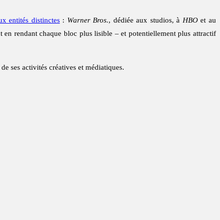
x entités distinctes
:
Warner Bros.
, dédiée aux studios, à
HBO
et au
ut en rendant chaque bloc plus lisible – et potentiellement plus attractif
de ses activités créatives et médiatiques.