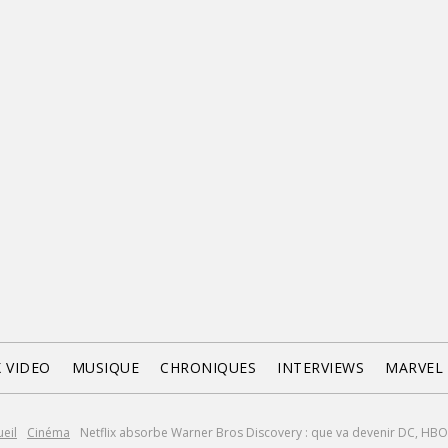
X VIDEO
MUSIQUE
CHRONIQUES
INTERVIEWS
MARVEL
eil
Cinéma
Netflix absorbe Warner Bros Discovery : que va devenir DC, HBO e