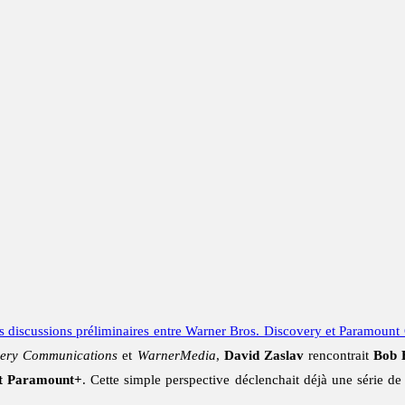
s discussions préliminaires entre Warner Bros. Discovery et Paramount G
very Communications
et
WarnerMedia
,
David Zaslav
rencontrait
Bob 
et Paramount+
. Cette simple perspective déclenchait déjà une série d