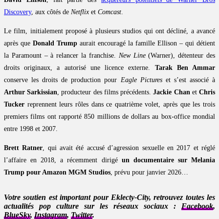
Discovery
, aux côtés de
Netflix
et
Comcast
.
Le film, initialement proposé à plusieurs studios qui ont décliné, a avancé
après que
Donald Trump
aurait encouragé la famille Ellison – qui détient
la Paramount – à relancer la franchise.
New Line
(Warner), détenteur des
droits originaux, a autorisé une licence externe.
Tarak Ben Ammar
conserve les droits de production pour
Eagle Pictures
et s’est associé à
Arthur Sarkissian
, producteur des films précédents.
Jackie Chan
et
Chris
Tucker
reprennent leurs rôles dans ce quatrième volet, après que les trois
premiers films ont rapporté 850 millions de dollars au box-office mondial
entre 1998 et 2007.
Brett Ratner
, qui avait été accusé d’agression sexuelle en 2017 et réglé
l’affaire en 2018, a récemment dirigé
un documentaire sur Melania
Trump pour Amazon MGM Studios
, prévu pour janvier 2026…
Votre soutien est important pour Eklecty-City, retrouvez toutes les
actualités pop culture sur les réseaux sociaux :
Facebook
,
BlueSky
,
Instagram
,
Twitter
.