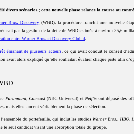
ié divers scénarios ; cette nouvelle phase relance la course au contr
rner Bros. Discovery
(WBD), la procédure franchit une nouvelle étape
 précisait pas la gestion de la dette de WBD estimée à environ 35,6 millia
ration entre Warner Bros. et Discovery Global
.
rêt émanant de plusieurs acteurs
, ce qui avait conduit le conseil d’ad
ion avait alors expliqué qu’elle souhaitait évaluer chaque piste afin d’opt
r WBD
que
Paramount
,
Comcast
(NBC Universal) et
Netflix
ont déposé des off
, mais elles lancent véritablement la phase de sélection.
 l’ensemble du portefeuille, qui inclut les studios
Warner Bros.
,
HBO
,
le seul candidat visant une absorption totale du groupe.