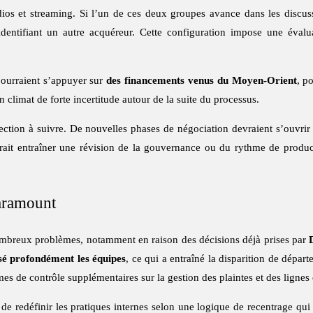
udios et streaming. Si l’un de ces deux groupes avance dans les disc
identifiant un autre acquéreur. Cette configuration impose une évalu
 pourraient s’appuyer sur
des financements venus du Moyen-Orient
, p
climat de forte incertitude autour de la suite du processus.
ection à suivre. De nouvelles phases de négociation devraient s’ouvr
rrait entraîner une révision de la gouvernance ou du rythme de product
Paramount
mbreux problèmes, notamment en raison des décisions déjà prises par
sé profondément les équipes
, ce qui a entraîné la disparition de départ
s de contrôle supplémentaires sur la gestion des plaintes et des lignes é
 de redéfinir les pratiques internes selon une logique de recentrage qui