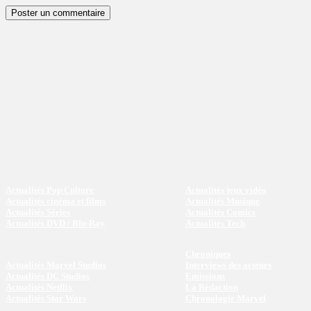
Actualités Pop Culture
Actualités jeux vidéo
Actualités cinéma et films
Actualités Musique
Actualités Séries
Actualités Comics
Actualités DVD / Blu-Ray
Actualités Tech
Chroniques
Actualités Marvel Studios
Interviews des acteurs
Actualités DC Studios
Emissions
Actualités Netflix
La Rédaction
Actualités Star Wars
Chronologie Marvel