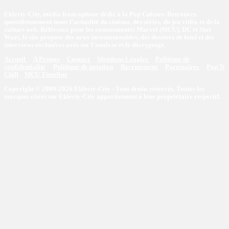
Eklecty-City, média francophone dédié à la Pop Culture. Retrouvez
quotidiennement toute l’actualité du cinéma, des séries, du jeu vidéo et de la
culture web. Référence pour les communautés Marvel (MCU), DC et Star
Wars, le site propose des news incontournables, des dossiers de fond et des
interviews exclusives axés sur l'analyse et le décryptage.
Accueil
A Propos
Contact
Mentions Légales
Politique de
confidentialité
Politique de notation
Recrutement
Partenaires
Pop'N
Chill
MCU Timeline
Copyright © 2009-2026 Eklecty-City - Tous droits réservés. Toutes les
marques citées sur Eklecty-City appartiennent à leur propriétaire respectif.