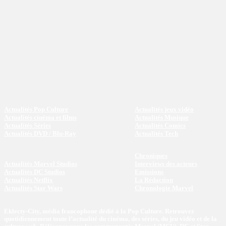
Actualités Pop Culture
Actualités jeux vidéo
Actualités cinéma et films
Actualités Musique
Actualités Séries
Actualités Comics
Actualités DVD / Blu-Ray
Actualités Tech
Chroniques
Actualités Marvel Studios
Interviews des acteurs
Actualités DC Studios
Emissions
Actualités Netflix
La Rédaction
Actualités Star Wars
Chronologie Marvel
Eklecty-City, média francophone dédié à la Pop Culture. Retrouvez
quotidiennement toute l’actualité du cinéma, des séries, du jeu vidéo et de la