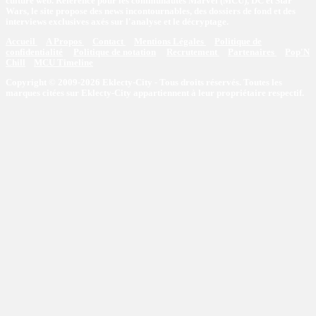
culture web. Référence pour les communautés Marvel (MCU), DC et Star
Wars, le site propose des news incontournables, des dossiers de fond et des
interviews exclusives axés sur l'analyse et le décryptage.
Accueil
A Propos
Contact
Mentions Légales
Politique de
confidentialité
Politique de notation
Recrutement
Partenaires
Pop'N
Chill
MCU Timeline
Copyright © 2009-2026 Eklecty-City - Tous droits réservés. Toutes les
marques citées sur Eklecty-City appartiennent à leur propriétaire respectif.