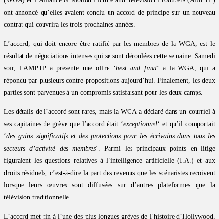
(WGA) et l’Alliance of Motion Picture and Television Producers (AMPTP)
ont annoncé qu’elles avaient conclu un accord de principe sur un nouveau
contrat qui couvrira les trois prochaines années.
L’accord, qui doit encore être ratifié par les membres de la WGA, est le
résultat de négociations intenses qui se sont déroulées cette semaine. Samedi
soir, l’AMPTP a présenté une offre ‘
best and final
‘ à la WGA, qui a
répondu par plusieurs contre-propositions aujourd’hui. Finalement, les deux
parties sont parvenues à un compromis satisfaisant pour les deux camps.
Les détails de l’accord sont rares, mais la WGA a déclaré dans un courriel à
ses capitaines de grève que l’accord était ‘
exceptionnel
‘ et qu’il comportait
‘
des gains significatifs et des protections pour les écrivains dans tous les
secteurs d’activité des membres
‘. Parmi les principaux points en litige
figuraient les questions relatives à l’intelligence artificielle (I.A.) et aux
droits résiduels, c’est-à-dire la part des revenus que les scénaristes reçoivent
lorsque leurs œuvres sont diffusées sur d’autres plateformes que la
télévision traditionnelle.
L’accord met fin à l’une des plus longues grèves de l’histoire d’Hollywood,