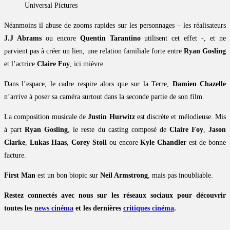
Universal Pictures
Néanmoins il abuse de zooms rapides sur les personnages – les réalisateurs
J.J Abrams
ou encore
Quentin Tarantino
utilisent cet effet -, et ne
parvient pas à créer un lien, une relation familiale forte entre
Ryan Gosling
et l’actrice
Claire Foy
, ici mièvre.
Dans l’espace, le cadre respire alors que sur la Terre,
Damien Chazelle
n’arrive à poser sa caméra surtout dans la seconde partie de son film.
La composition musicale de
Justin Hurwitz
est discrète et mélodieuse. Mis
à part
Ryan Gosling
, le reste du casting composé de
Claire Foy
,
Jason
Clarke
,
Lukas Haas
,
Corey Stoll
ou encore
Kyle Chandler
est de bonne
facture.
First Man
est un bon biopic sur
Neil Armstrong
, mais pas inoubliable.
Restez connectés avec nous sur les réseaux sociaux pour découvrir
toutes les
news cinéma
et les dernières
critiques cinéma
.