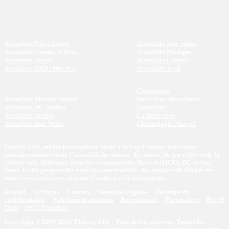
Actualités Pop Culture
Actualités jeux vidéo
Actualités cinéma et films
Actualités Musique
Actualités Séries
Actualités Comics
Actualités DVD / Blu-Ray
Actualités Tech
Chroniques
Actualités Marvel Studios
Interviews des acteurs
Actualités DC Studios
Emissions
Actualités Netflix
La Rédaction
Actualités Star Wars
Chronologie Marvel
Eklecty-City, média francophone dédié à la Pop Culture. Retrouvez
quotidiennement toute l’actualité du cinéma, des séries, du jeu vidéo et de la
culture web. Référence pour les communautés Marvel (MCU), DC et Star
Wars, le site propose des news incontournables, des dossiers de fond et des
interviews exclusives axés sur l'analyse et le décryptage.
Accueil
A Propos
Contact
Mentions Légales
Politique de
confidentialité
Politique de notation
Recrutement
Partenaires
Pop'N
Chill
MCU Timeline
Copyright © 2009-2026 Eklecty-City - Tous droits réservés. Toutes les