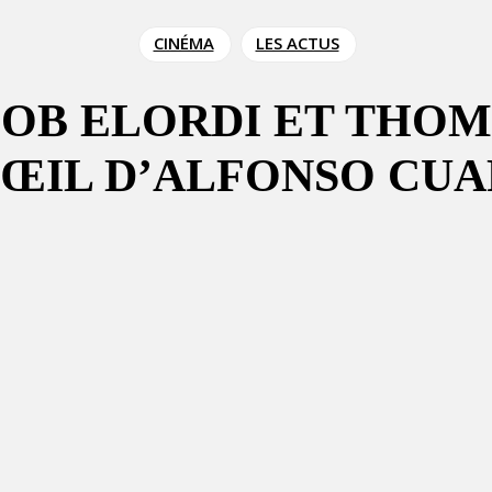
CINÉMA
LES ACTUS
COB ELORDI ET THO
L’ŒIL D’ALFONSO CU