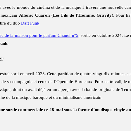
on avec le monde du cinéma et de la musique à travers une nouvelle c
r mexicain
Alfonso Cuarón
(
Les Fils de l’Homme
,
Gravity
). Pour ha
mbre du duo
Daft Punk
.
e de la maison pour le parfum Chanel n°5
, sortie en octobre 2024. Le 
Punk
.
er
stral sorti en avril 2023. Cette partition de quatre-vingt-dix minutes 
rs de sa compagnie et ceux de l’Opéra de Bordeaux. Pour ce travail, le m
lassique, dont on avait déjà eu un aperçu avec la bande-originale de
Tron
oche de la musique baroque et du minimalisme américain.
une sortie commerciale ce 28 mai sous la forme d’un disque vinyle au