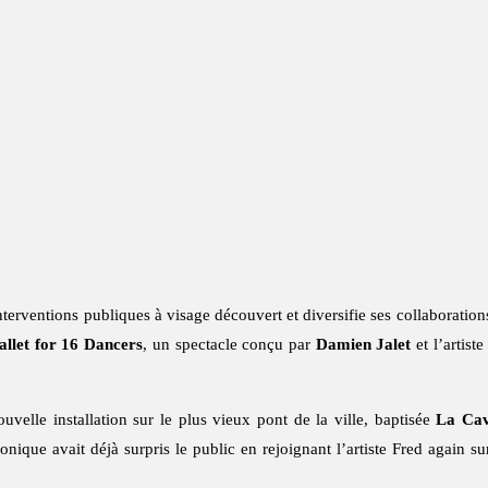
interventions publiques à visage découvert et diversifie ses collaborati
let for 16 Dancers
, un spectacle conçu par
Damien Jalet
et l’artist
velle installation sur le plus vieux pont de la ville, baptisée
La Cav
onique avait déjà surpris le public en rejoignant l’artiste Fred again s