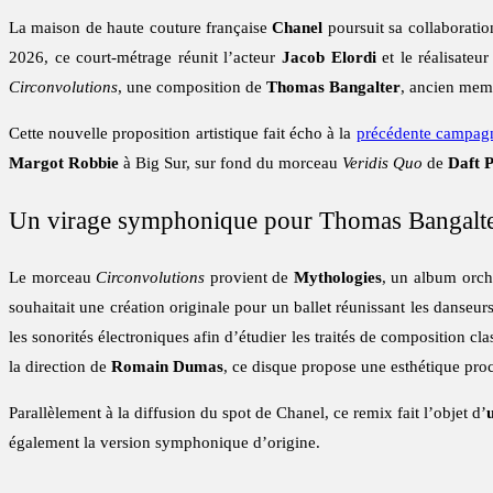
La maison de haute couture française
Chanel
poursuit sa collaborati
2026, ce court-métrage réunit l’acteur
Jacob Elordi
et le réalisateu
Circonvolutions
, une composition de
Thomas Bangalter
, ancien me
Cette nouvelle proposition artistique fait écho à la
précédente campagn
Margot Robbie
à Big Sur, sur fond du morceau
Veridis Quo
de
Daft 
Un virage symphonique pour Thomas Bangalt
Le morceau
Circonvolutions
provient de
Mythologies
, un album orche
souhaitait une création originale pour un ballet réunissant les danseu
les sonorités électroniques afin d’étudier les traités de composition c
la direction de
Romain Dumas
, ce disque propose une esthétique pr
Parallèlement à la diffusion du spot de Chanel, ce remix fait l’objet d’
également la version symphonique d’origine.