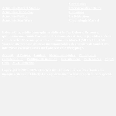
Chroniques
Actualités Marvel Studios
Interviews des acteurs
Actualités DC Studios
Emissions
Actualités Netflix
La Rédaction
Actualités Star Wars
Chronologie Marvel
Eklecty-City, média francophone dédié à la Pop Culture. Retrouvez
quotidiennement toute l’actualité du cinéma, des séries, du jeu vidéo et de la
culture web. Référence pour les communautés Marvel (MCU), DC et Star
Wars, le site propose des news incontournables, des dossiers de fond et des
interviews exclusives axés sur l'analyse et le décryptage.
Accueil
A Propos
Contact
Mentions Légales
Politique de
confidentialité
Politique de notation
Recrutement
Partenaires
Pop'N
Chill
MCU Timeline
Copyright © 2009-2026 Eklecty-City - Tous droits réservés. Toutes les
marques citées sur Eklecty-City appartiennent à leur propriétaire respectif.