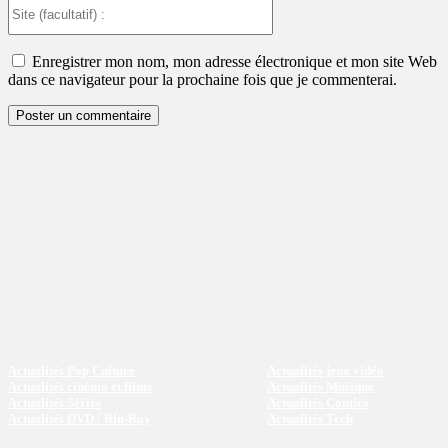
Site
(facultatif)
:
Enregistrer mon nom, mon adresse électronique et mon site Web
dans ce navigateur pour la prochaine fois que je commenterai.
Actualités Pop Culture
Actualités jeux vidéo
Actualités cinéma et films
Actualités Musique
Actualités Séries
Actualités Comics
Actualités DVD / Blu-Ray
Actualités Tech