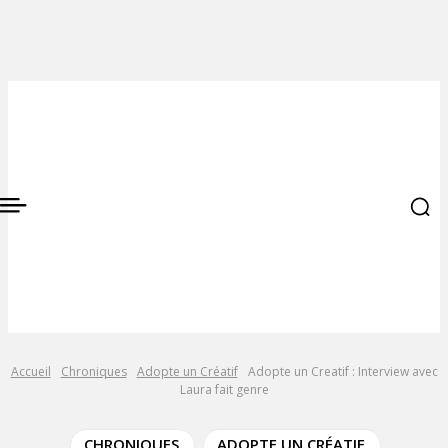
Accueil
Chroniques
Adopte un Créatif
Adopte un Creatif : Interview avec
Laura fait genre
CHRONIQUES
ADOPTE UN CRÉATIF