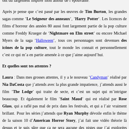
ont dû largement inspirer mon amour de l’épouvante.
Après je pense que c’est passé par les œuvres de
Tim Burton
, les grandes
sagas comme ‘
Le Seigneur des anneaux
‘, ‘
Harry Potter
‘. Les licences de
films d’horreur des années 80 aussi font largement partie de la pop culture
comme Freddy Krueger de ‘
Nightmare on Elm street
‘ ou encore Michael
Myers de la saga ‘
Halloween
‘, tous ces personnages sont devenues
des
icônes de la pop culture
, tout le monde les connait et personnellement
c’est ce qui m’a en partie amenée à ce que j’aime aujourd’hui.
Et quelles sont tes attentes ?
Laura
: Dans mes grosses attentes, il y a le nouveau ‘
Candyman
‘ réalisé par
Nia DaCosta
que j’attends avec la plus grande impatience, j’attends aussi le
film ‘
The Lodge
‘ qui traite de secte, et c’est un sujet qui m’intrigue
beaucoup. Et également le film ‘
Saint Maud
‘ qui est réalisé par
Rose
Glass
, qui a raflé pas mal de prix dans les festivals, et qui a l’air vraiment
brillant. Pour les séries j’attends que
Ryan Murphy
dévoile enfin le thème
de la saison 10 d’
American Horror Story
, j’ai fait une vidéo théorie là
dessus et je suis sûre que ça ne sera aucune des pistes que j’ai explorées