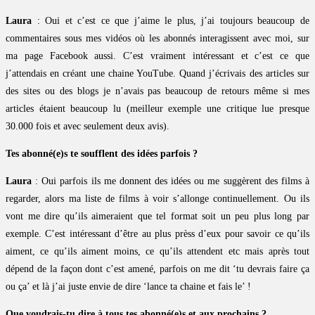
Laura
: Oui et c’est ce que j’aime le plus, j’ai toujours beaucoup de
commentaires sous mes vidéos où les abonnés interagissent avec moi, sur
ma page Facebook aussi. C’est vraiment intéressant et c’est ce que
j’attendais en créant une chaine YouTube. Quand j’écrivais des articles sur
des sites ou des blogs je n’avais pas beaucoup de retours même si mes
articles étaient beaucoup lu (meilleur exemple une critique lue presque
30.000 fois et avec seulement deux avis).
Tes abonné(e)s te soufflent des idées parfois ?
Laura
: Oui parfois ils me donnent des idées ou me suggèrent des films à
regarder, alors ma liste de films à voir s’allonge continuellement. Ou ils
vont me dire qu’ils aimeraient que tel format soit un peu plus long par
exemple. C’est intéressant d’être au plus prèss d’eux pour savoir ce qu’ils
aiment, ce qu’ils aiment moins, ce qu’ils attendent etc mais après tout
dépend de la façon dont c’est amené, parfois on me dit ‘tu devrais faire ça
ou ça’ et là j’ai juste envie de dire ‘lance ta chaine et fais le’ !
Que voudrais-tu dire à tous tes abonné(e)s et aux prochains ?