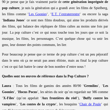
90 je pense que je fais vraiment partie de
cette génération imprégnée de
pop culture
, je suis la génération qui a grandi avec les films de Spielberg,
les films comme ‘
Les Goonies
‘, ‘
E.T. l’extraterrestre
‘ ou encore la saga
‘
Indiana Jones
‘ ce sont mes films doudous, qui aime les produits dérivés
des films, qui balance des répliques de films cultes au moins une fois par
jour. La pop culture c’est ce qui nous touche tous les jours que ce soit la
musique, les films, les personnages. C’est quelque chose qui va unir les
gens, leur donner des points communs, les lier.
Pour beaucoup je pense que ce terme de pop culture c’est un peu péjoratif
dans le sens où ça ne serait pas assez élitiste, mais au final la pop culture
c’est ce qui fait battre le cœur de bon nombre d’entre nous !
Quelles sont tes œuvres de référence dans la Pop Culture ?
Laura
: Tous les films de gamins des années 80/90 ‘
Gremlins
‘, ‘
Les
Goonies
‘, ‘
Hocus Pocus
‘, les séries du soir qu’on regardait sur M6 comme
‘
X-Files
‘ (qu’on appelait ‘
Aux frontières du réel
‘), ‘
Buffy contre les
vampires
‘, ‘
Les contes de la crypte
‘, les bouquins ‘
Chair de Poule
‘ qui