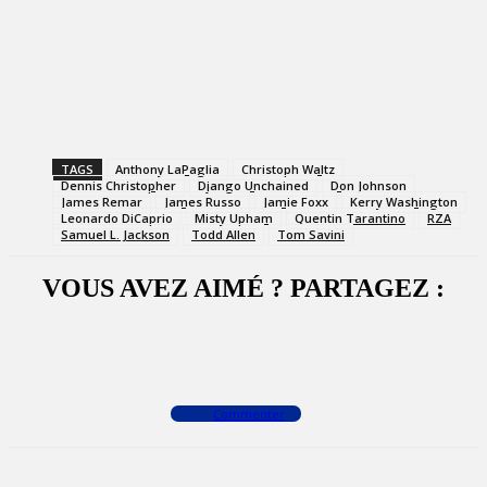
TAGS
Anthony LaPaglia
Christoph Waltz
Dennis Christopher
Django Unchained
Don Johnson
James Remar
James Russo
Jamie Foxx
Kerry Washington
Leonardo DiCaprio
Misty Upham
Quentin Tarantino
RZA
Samuel L. Jackson
Todd Allen
Tom Savini
VOUS AVEZ AIMÉ ? PARTAGEZ :
Facebook
X
WhatsApp
Commenter