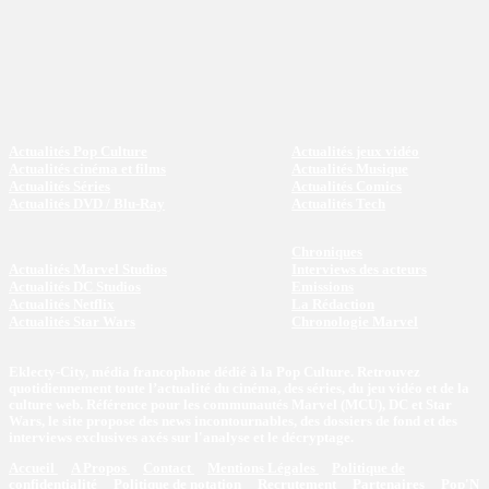
Actualités Pop Culture
Actualités jeux vidéo
Actualités cinéma et films
Actualités Musique
Actualités Séries
Actualités Comics
Actualités DVD / Blu-Ray
Actualités Tech
Chroniques
Actualités Marvel Studios
Interviews des acteurs
Actualités DC Studios
Emissions
Actualités Netflix
La Rédaction
Actualités Star Wars
Chronologie Marvel
Eklecty-City, média francophone dédié à la Pop Culture. Retrouvez
quotidiennement toute l’actualité du cinéma, des séries, du jeu vidéo et de la
culture web. Référence pour les communautés Marvel (MCU), DC et Star
Wars, le site propose des news incontournables, des dossiers de fond et des
interviews exclusives axés sur l'analyse et le décryptage.
Accueil
A Propos
Contact
Mentions Légales
Politique de
confidentialité
Politique de notation
Recrutement
Partenaires
Pop'N