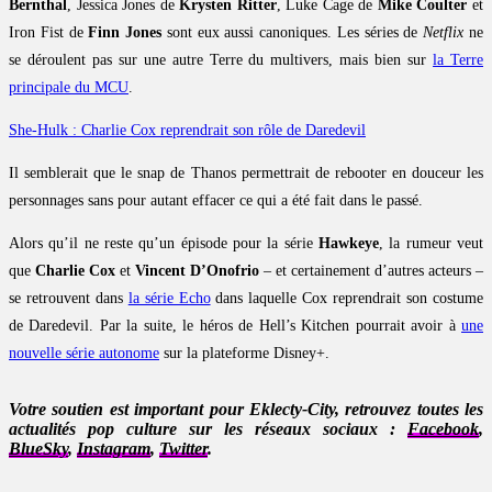
Bernthal
, Jessica Jones de
Krysten Ritter
, Luke Cage de
Mike Coulter
et
Iron Fist de
Finn Jones
sont eux aussi canoniques. Les séries de
Netflix
ne
se déroulent pas sur une autre Terre du multivers, mais bien sur
la Terre
principale du MCU
.
She-Hulk : Charlie Cox reprendrait son rôle de Daredevil
Il semblerait que le snap de Thanos permettrait de rebooter en douceur les
personnages sans pour autant effacer ce qui a été fait dans le passé.
Alors qu’il ne reste qu’un épisode pour la série
Hawkeye
, la rumeur veut
que
Charlie Cox
et
Vincent D’Onofrio
– et certainement d’autres acteurs –
se retrouvent dans
la série Echo
dans laquelle Cox reprendrait son costume
de Daredevil. Par la suite, le héros de Hell’s Kitchen pourrait avoir à
une
nouvelle série autonome
sur la plateforme Disney+.
Votre soutien est important pour Eklecty-City, retrouvez toutes les
actualités pop culture sur les réseaux sociaux :
Facebook
,
BlueSky
,
Instagram
,
Twitter
.