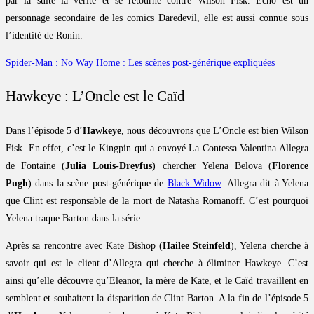
par la suite la vérité et se retourne contre Wilson Fisk. Écho est un
personnage secondaire de les comics Daredevil, elle est aussi connue sous
l’identité de Ronin.
Spider-Man : No Way Home : Les scènes post-générique expliquées
Hawkeye : L’Oncle est le Caïd
Dans l’épisode 5 d’
Hawkeye
, nous découvrons que L’Oncle est bien Wilson
Fisk. En effet, c’est le Kingpin qui a envoyé La Contessa Valentina Allegra
de Fontaine (
Julia Louis-Dreyfus
) chercher Yelena Belova (
Florence
Pugh
) dans la scène post-générique de
Black Widow
. Allegra dit à Yelena
que Clint est responsable de la mort de Natasha Romanoff. C’est pourquoi
Yelena traque Barton dans la série.
Après sa rencontre avec Kate Bishop (
Hailee Steinfeld
), Yelena cherche à
savoir qui est le client d’Allegra qui cherche à éliminer Hawkeye. C’est
ainsi qu’elle découvre qu’Eleanor, la mère de Kate, et le Caïd travaillent en
semblent et souhaitent la disparition de Clint Barton. A la fin de l’épisode 5