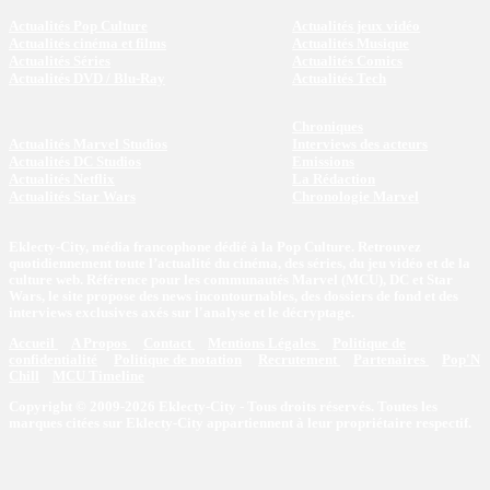
Actualités Pop Culture
Actualités jeux vidéo
Actualités cinéma et films
Actualités Musique
Actualités Séries
Actualités Comics
Actualités DVD / Blu-Ray
Actualités Tech
Chroniques
Actualités Marvel Studios
Interviews des acteurs
Actualités DC Studios
Emissions
Actualités Netflix
La Rédaction
Actualités Star Wars
Chronologie Marvel
Eklecty-City, média francophone dédié à la Pop Culture. Retrouvez
quotidiennement toute l’actualité du cinéma, des séries, du jeu vidéo et de la
culture web. Référence pour les communautés Marvel (MCU), DC et Star
Wars, le site propose des news incontournables, des dossiers de fond et des
interviews exclusives axés sur l'analyse et le décryptage.
Accueil
A Propos
Contact
Mentions Légales
Politique de
confidentialité
Politique de notation
Recrutement
Partenaires
Pop'N
Chill
MCU Timeline
Copyright © 2009-2026 Eklecty-City - Tous droits réservés. Toutes les
marques citées sur Eklecty-City appartiennent à leur propriétaire respectif.