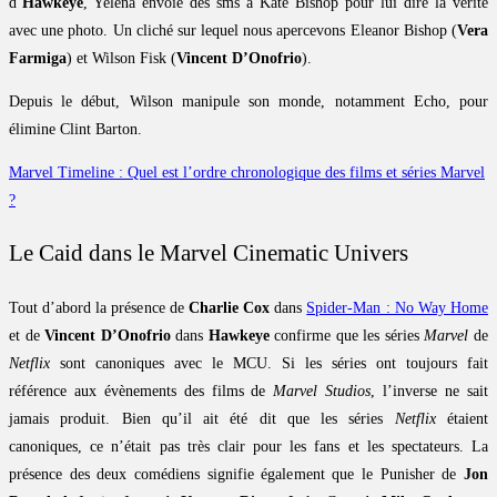
d’
Hawkeye
, Yelena envoie des sms à Kate Bishop pour lui dire la vérité
avec une photo. Un cliché sur lequel nous apercevons Eleanor Bishop (
Vera
Farmiga
) et Wilson Fisk (
Vincent D’Onofrio
).
Depuis le début, Wilson manipule son monde, notamment Echo, pour
élimine Clint Barton.
Marvel Timeline : Quel est l’ordre chronologique des films et séries Marvel
?
Le Caid dans le Marvel Cinematic Univers
Tout d’abord la présence de
Charlie Cox
dans
Spider-Man : No Way Home
et de
Vincent D’Onofrio
dans
Hawkeye
confirme que les séries
Marvel
de
Netflix
sont canoniques avec le MCU. Si les séries ont toujours fait
référence aux évènements des films de
Marvel Studios
, l’inverse ne sait
jamais produit. Bien qu’il ait été dit que les séries
Netflix
étaient
canoniques, ce n’était pas très clair pour les fans et les spectateurs. La
présence des deux comédiens signifie également que le Punisher de
Jon