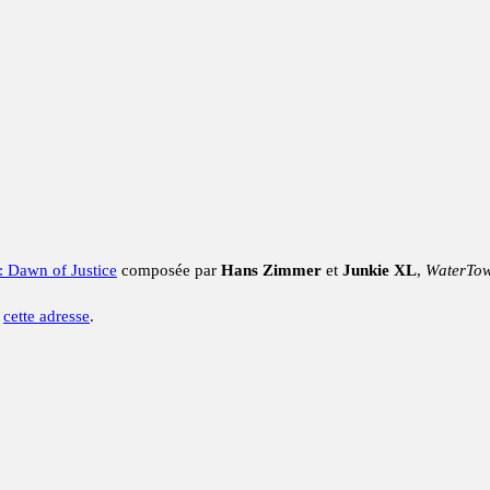
 Dawn of Justice
composée par
Hans Zimmer
et
Junkie XL
,
WaterTow
à
cette adresse
.