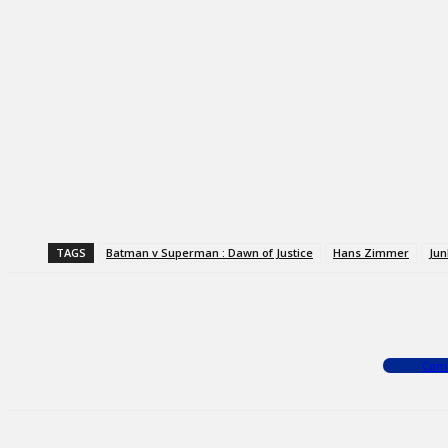
TAGS
Batman v Superman : Dawn of Justice
Hans Zimmer
Jun
Facebook
X
WhatsApp
Com