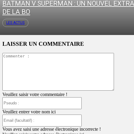
BATMAN V SUPERMAN : UN NOUVEL EXTRA
DE LA BO
LES ACTUS
LAISSER UN COMMENTAIRE
Commente
:
Veuillez saisir votre commentaire !
Pseudo
:
Veuillez entrer votre nom ici
Email
(facultatif)
:
Vous avez saisi une adresse électronique incorrecte !