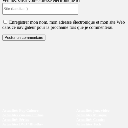
Veuillez saisir votre adresse électronique ici
Site
(facultatif)
:
Enregistrer mon nom, mon adresse électronique et mon site Web
dans ce navigateur pour la prochaine fois que je commenterai.
Actualités Pop Culture
Actualités jeux vidéo
Actualités cinéma et films
Actualités Musique
Actualités Séries
Actualités Comics
Actualités DVD / Blu-Ray
Actualités Tech