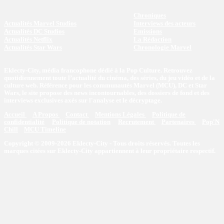
Chroniques
Actualités Marvel Studios
Interviews des acteurs
Actualités DC Studios
Emissions
Actualités Netflix
La Rédaction
Actualités Star Wars
Chronologie Marvel
Eklecty-City, média francophone dédié à la Pop Culture. Retrouvez
quotidiennement toute l’actualité du cinéma, des séries, du jeu vidéo et de la
culture web. Référence pour les communautés Marvel (MCU), DC et Star
Wars, le site propose des news incontournables, des dossiers de fond et des
interviews exclusives axés sur l'analyse et le décryptage.
Accueil
A Propos
Contact
Mentions Légales
Politique de
confidentialité
Politique de notation
Recrutement
Partenaires
Pop'N
Chill
MCU Timeline
Copyright © 2009-2026 Eklecty-City - Tous droits réservés. Toutes les
marques citées sur Eklecty-City appartiennent à leur propriétaire respectif.