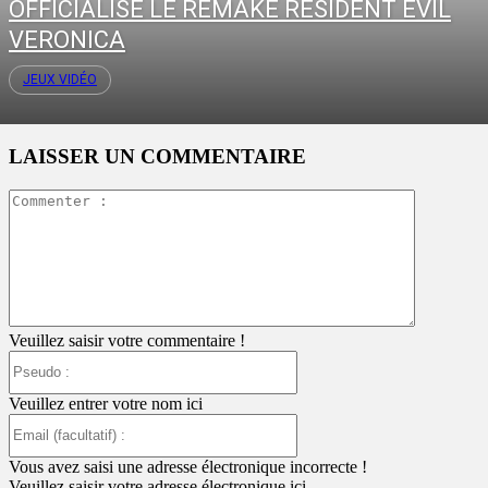
OFFICIALISE LE REMAKE RESIDENT EVIL
VERONICA
JEUX VIDÉO
LAISSER UN COMMENTAIRE
Commente
:
Veuillez saisir votre commentaire !
Pseudo
:
Veuillez entrer votre nom ici
Email
(facultatif)
:
Vous avez saisi une adresse électronique incorrecte !
Veuillez saisir votre adresse électronique ici