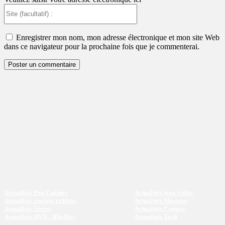
Site
(facultatif)
:
Enregistrer mon nom, mon adresse électronique et mon site Web
dans ce navigateur pour la prochaine fois que je commenterai.
Actualités Pop Culture
Actualités jeux vidéo
Actualités cinéma et films
Actualités Musique
Actualités Séries
Actualités Comics
Actualités DVD / Blu-Ray
Actualités Tech