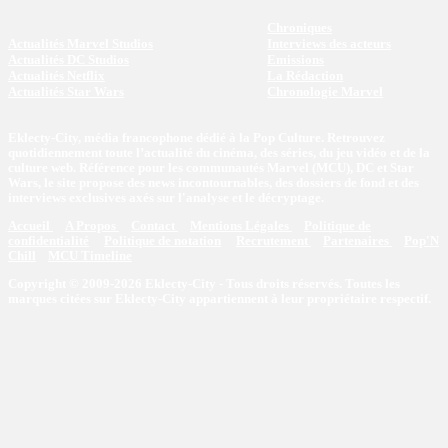
Chroniques
Actualités Marvel Studios
Interviews des acteurs
Actualités DC Studios
Emissions
Actualités Netflix
La Rédaction
Actualités Star Wars
Chronologie Marvel
Eklecty-City, média francophone dédié à la Pop Culture. Retrouvez
quotidiennement toute l’actualité du cinéma, des séries, du jeu vidéo et de la
culture web. Référence pour les communautés Marvel (MCU), DC et Star
Wars, le site propose des news incontournables, des dossiers de fond et des
interviews exclusives axés sur l'analyse et le décryptage.
Accueil
A Propos
Contact
Mentions Légales
Politique de
confidentialité
Politique de notation
Recrutement
Partenaires
Pop'N
Chill
MCU Timeline
Copyright © 2009-2026 Eklecty-City - Tous droits réservés. Toutes les
marques citées sur Eklecty-City appartiennent à leur propriétaire respectif.