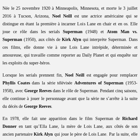
Née le 25 novembre 1920 à Minneapolis, Minnesota, et morte le 3 juillet
2016 à Tucson, Arizona,
Noel Neill
est une actrice américaine qui se
distingue en étant la première à incarner Lois Lane en chair et en os. Elle
joue ce rôle dans les serials
Superman
(1948) et
Atom Man vs.
Superman
(1950), aux côtés de
Kirk Alyn
qui interprète Superman. Dans
ces films, elle donne vie à une Lois Lane intrépide, déterminée et
amoureuse, qui travaille comme reporter au Daily Planet et qui enquête sur
les exploits du super-héros.
Lorsque les serials prennent fin,
Noel Neill
est engagée pour remplacer
Phyllis Coates
dans la série télévisée
Adventures of Superman
(1953-
1958), avec
George Reeves
dans le rôle de Superman. Pendant cinq saisons,
elle continue à jouer le personnage avant que la série ne s’arrête à la suite
du décès de
George Reeves
.
En 1978, elle fait une apparition dans le film Superman de
Richard
Donner
en tant qu’Ella Lane, la mère de Lois Lane, aux côtés de son
ancien partenaire
Kirk Alyn
qui joue le père de Lois Lane. Par la suite, elle