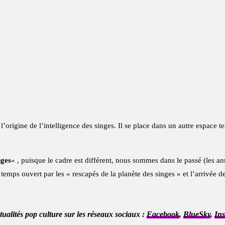
 l’origine de l’intelligence des singes. Il se place dans un autre espace t
nges
« , puisque le cadre est différent, nous sommes dans le passé (les an
 temps ouvert par les « rescapés de la planète des singes » et l’arrivée d
ctualités pop culture sur les réseaux sociaux :
Facebook
,
BlueSky
,
In