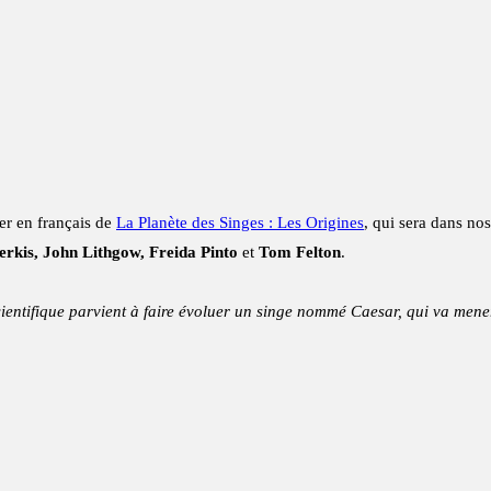
er en français de
La Planète des Singes : Les Origines
, qui sera dans no
rkis, John Lithgow, Freida Pinto
et
Tom Felton
.
cientifique parvient à faire évoluer un singe nommé Caesar, qui va men