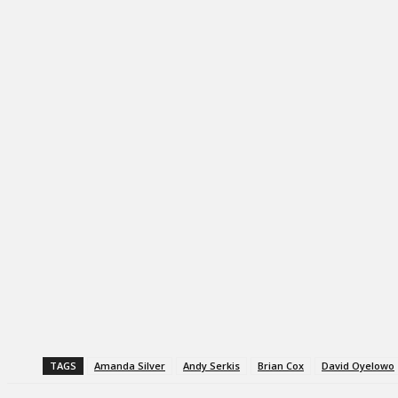
TAGS
Amanda Silver
Andy Serkis
Brian Cox
David Oyelowo