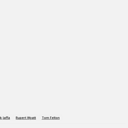
k Jaffa
Rupert Wyatt
Tom Felton