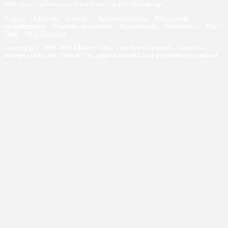
interviews exclusives axés sur l'analyse et le décryptage.
Accueil
A Propos
Contact
Mentions Légales
Politique de
confidentialité
Politique de notation
Recrutement
Partenaires
Pop'N
Chill
MCU Timeline
Copyright © 2009-2026 Eklecty-City - Tous droits réservés. Toutes les
marques citées sur Eklecty-City appartiennent à leur propriétaire respectif.