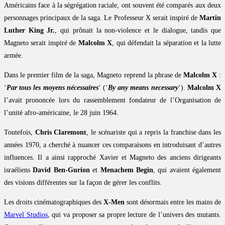
Américains face à la ségrégation raciale, ont souvent été comparés aux deux
personnages principaux de la saga. Le Professeur X serait inspiré de
Martin
Luther King Jr.
, qui prônait la non-violence et le dialogue, tandis que
Magneto serait inspiré de
Malcolm X
, qui défendait la séparation et la lutte
armée.
Dans le premier film de la saga, Magneto reprend la phrase de
Malcolm X
:
‘
Par tous les moyens nécessaires
‘ (‘
By any means necessary
‘).
Malcolm X
l’avait prononcée lors du rassemblement fondateur de l’Organisation de
l’unité afro-américaine, le 28 juin 1964.
Toutefois,
Chris Claremont
, le scénariste qui a repris la franchise dans les
années 1970, a cherché à nuancer ces comparaisons en introduisant d’autres
influences. Il a ainsi rapproché Xavier et Magneto des anciens dirigeants
israéliens
David Ben-Gurion
et
Menachem Begin
, qui avaient également
des visions différentes sur la façon de gérer les conflits.
Les droits cinématographiques des
X-Men
sont désormais entre les mains de
Marvel Studios
, qui va proposer sa propre lecture de l’univers des mutants.