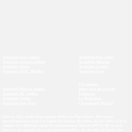
Actualités Pop Culture
Actualités jeux vidéo
Actualités cinéma et films
Actualités Musique
Actualités Séries
Actualités Comics
Actualités DVD / Blu-Ray
Actualités Tech
Chroniques
Actualités Marvel Studios
Interviews des acteurs
Actualités DC Studios
Emissions
Actualités Netflix
La Rédaction
Actualités Star Wars
Chronologie Marvel
Eklecty-City, média francophone dédié à la Pop Culture. Retrouvez
quotidiennement toute l’actualité du cinéma, des séries, du jeu vidéo et de la
culture web. Référence pour les communautés Marvel (MCU), DC et Star
Wars, le site propose des news incontournables, des dossiers de fond et des