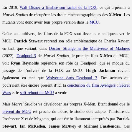
En 2019,
Walt Disney a finalisé son rachat de la FOX
, ce qui a permis à
Marvel Studios
de récupérer les droits cinématographiques des
X-Men
. Les
mutants vont donc avoir leur propre version dans le
MCU
.
Grâce au multivers, les films de la FOX sont devenus canoniques avec le
MCU.
Patrick Stewart
reprend son rôle emblématique de Charles Xavier,
en tant que variant, dans
Doctor Strange in the Multiverse of Madness
(2022).
Deadpool 3
de
Marvel Studios
, le premier film
X-Men
du MCU,
voit
Ryan Reynolds
reprendre son rôle de Deadpool, qui se moque du
passage de l’univers de la FOX au MCU.
Hugh Jackman
revient
également en tant que
Wolverine dans Deadpool 3
. Des acteurs qui
pourraient être encore présent d’ici la
conclusion du film Avengers : Secret
Wars
et le
soft-reboot du MCU
à venir.
Mais
Marvel Studios
va développer ses propres X-Men. Étant donné que le
présent du MCU
est proche du nôtre, le studio doit adapter l’histoire du
Professeur X et de Magneto, qui ont été brillamment interprétés par
Patrick
Stewart
,
Ian McKellen
,
James McAvoy
et
Michael Fassbender
. Ces