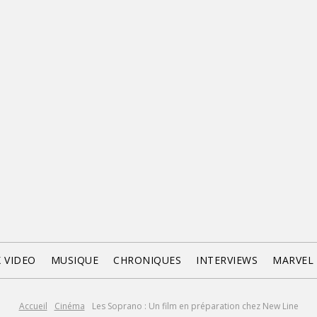
X VIDEO
MUSIQUE
CHRONIQUES
INTERVIEWS
MARVEL
Accueil
Cinéma
Les Soprano : Un film en préparation chez New Line