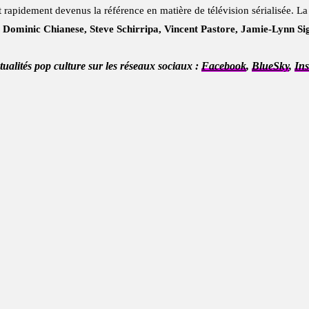
apidement devenus la référence en matière de télévision sérialisée. La 
 Dominic Chianese, Steve Schirripa, Vincent Pastore, Jamie-Lynn Si
ctualités pop culture sur les réseaux sociaux :
Facebook
,
BlueSky
,
In