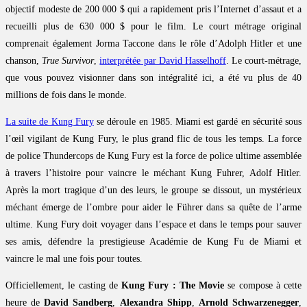
objectif modeste de 200 000 $ qui a rapidement pris l’Internet d’assaut et a
recueilli plus de 630 000 $ pour le film. Le court métrage original
comprenait également Jorma Taccone dans le rôle d’Adolph Hitler et une
chanson,
True Survivor
,
interprétée par David Hasselhoff
. Le court-métrage,
que vous pouvez visionner dans son intégralité ici, a été vu plus de 40
millions de fois dans le monde.
La suite de Kung Fury
se déroule en 1985. Miami est gardé en sécurité sous
l’œil vigilant de Kung Fury, le plus grand flic de tous les temps. La force
de police Thundercops de Kung Fury est la force de police ultime assemblée
à travers l’histoire pour vaincre le méchant Kung Fuhrer, Adolf Hitler.
Après la mort tragique d’un des leurs, le groupe se dissout, un mystérieux
méchant émerge de l’ombre pour aider le Führer dans sa quête de l’arme
ultime. Kung Fury doit voyager dans l’espace et dans le temps pour sauver
ses amis, défendre la prestigieuse Académie de Kung Fu de Miami et
vaincre le mal une fois pour toutes.
Officiellement, le casting de
Kung Fury : The Movie
se compose à cette
heure de
David Sandberg
,
Alexandra Shipp
,
Arnold Schwarzenegger
,