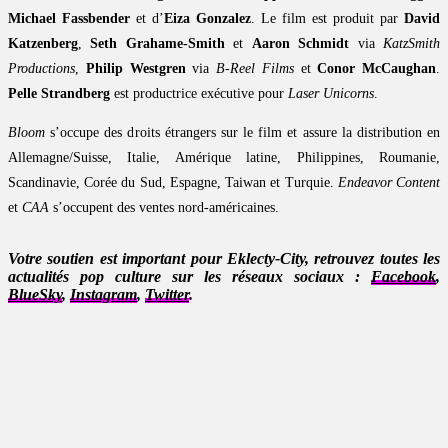
Michael Fassbender
et d’
Eiza Gonzalez
. Le film est produit par
David
Katzenberg
,
Seth Grahame-Smith
et
Aaron Schmidt
via
KatzSmith
Productions
,
Philip Westgren
via
B-Reel Films
et
Conor McCaughan
.
Pelle Strandberg
est productrice exécutive pour
Laser Unicorns
.
Bloom
s’occupe des droits étrangers sur le film et assure la distribution en
Allemagne/Suisse, Italie, Amérique latine, Philippines, Roumanie,
Scandinavie, Corée du Sud, Espagne, Taiwan et Turquie.
Endeavor Content
et
CAA
s’occupent des ventes nord-américaines.
Votre soutien est important pour Eklecty-City, retrouvez toutes les
actualités pop culture sur les réseaux sociaux :
Facebook
,
BlueSky
,
Instagram
,
Twitter
.