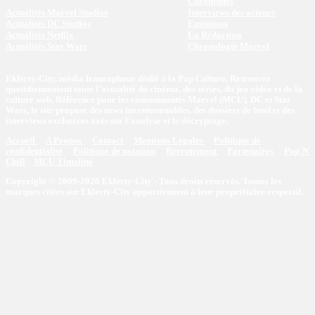
Chroniques
Actualités Marvel Studios
Interviews des acteurs
Actualités DC Studios
Emissions
Actualités Netflix
La Rédaction
Actualités Star Wars
Chronologie Marvel
Eklecty-City, média francophone dédié à la Pop Culture. Retrouvez
quotidiennement toute l’actualité du cinéma, des séries, du jeu vidéo et de la
culture web. Référence pour les communautés Marvel (MCU), DC et Star
Wars, le site propose des news incontournables, des dossiers de fond et des
interviews exclusives axés sur l'analyse et le décryptage.
Accueil
A Propos
Contact
Mentions Légales
Politique de
confidentialité
Politique de notation
Recrutement
Partenaires
Pop'N
Chill
MCU Timeline
Copyright © 2009-2026 Eklecty-City - Tous droits réservés. Toutes les
marques citées sur Eklecty-City appartiennent à leur propriétaire respectif.