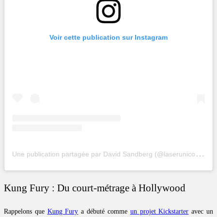
Voir cette publication sur Instagram
U
ne publication partagée par David Sandberg (@laserunicorns)
Kung Fury : Du court-métrage à Hollywood
Rappelons que
Kung Fury
a débuté comme
un projet Kickstarter
avec un