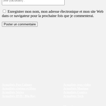
(facultatif)
:
Enregistrer mon nom, mon adresse électronique et mon site Web
dans ce navigateur pour la prochaine fois que je commenterai.
Actualités Pop Culture
Actualités jeux vidéo
Actualités cinéma et films
Actualités Musique
Actualités Séries
Actualités Comics
Actualités DVD / Blu-Ray
Actualités Tech