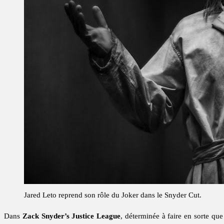
Jared Leto reprend son rôle du Joker dans le Snyder Cut.
Dans
Zack Snyder’s Justice League
, déterminée à faire en sorte que