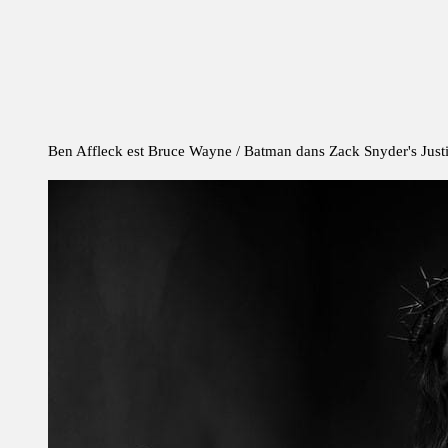
Ben Affleck est Bruce Wayne / Batman dans Zack Snyder's Just