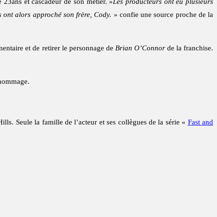
 23ans et cascadeur de son métier. »
Les producteurs ont eu plusieurs
ls ont alors approché son frère, Cody.
» confie une source proche de la
entaire et de retirer le personnage de
Brian O’Connor
de la franchise.
e hommage.
s. Seule la famille de l’acteur et ses collègues de la série «
Fast and