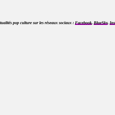
ctualités pop culture sur les réseaux sociaux :
Facebook
,
BlueSky
,
In