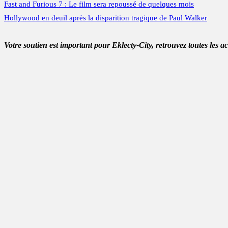
Fast and Furious 7 : Le film sera repoussé de quelques mois
Hollywood en deuil après la disparition tragique de Paul Walker
Votre soutien est important pour Eklecty-City, retrouvez toutes les a