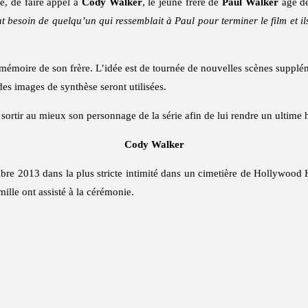
e, de faire appel à
Cody Walker
, le jeune frère de
Paul Walker
âgé de
nt besoin de quelqu’un qui ressemblait à Paul pour terminer le film et i
 mémoire de son frère. L’idée est de tournée de nouvelles scènes supplém
des images de synthèse seront utilisées.
e sortir au mieux son personnage de la série afin de lui rendre un ultim
Cody Walker
e 2013 dans la plus stricte intimité dans un cimetière de Hollywood Hill
ille ont assisté à la cérémonie.