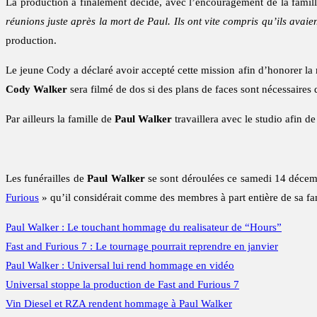
La production a finalement décidé, avec l’encouragement de la famill
réunions juste après la mort de Paul. Ils ont vite compris qu’ils avaie
production.
Le jeune Cody a déclaré avoir accepté cette mission afin d’honorer la
Cody Walker
sera filmé de dos si des plans de faces sont nécessaires 
Par ailleurs la famille de
Paul Walker
travaillera avec le studio afin d
Les funérailles de
Paul Walker
se sont déroulées ce samedi 14 décembr
Furious
» qu’il considérait comme des membres à part entière de sa fam
Paul Walker : Le touchant hommage du realisateur de “Hours”
Fast and Furious 7 : Le tournage pourrait reprendre en janvier
Paul Walker : Universal lui rend hommage en vidéo
Universal stoppe la production de Fast and Furious 7
Vin Diesel et RZA rendent hommage à Paul Walker