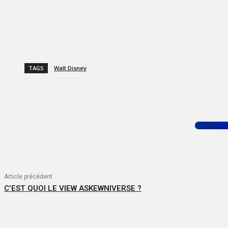
TAGS
Walt Disney
Facebook
X
WhatsApp
Com
Article précédent
C’EST QUOI LE VIEW ASKEWNIVERSE ?