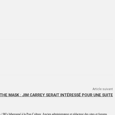
Article suivant
THE MASK : JIM CARREY SERAIT INTÉRESSÉ POUR UNE SUITE
 / 90’s biberonné à la Pop Culture. Ancien administrateur et rédacteur des sites et forums