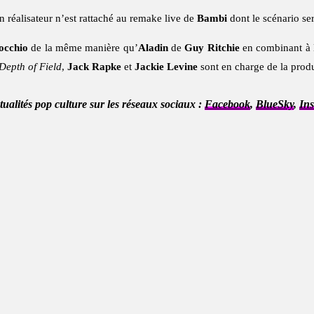
 réalisateur n’est rattaché au remake live de
Bambi
dont le scénario ser
occhio
de la même manière qu’
Aladin
de
Guy Ritchie
en combinant à l
Depth of Field
,
Jack Rapke
et
Jackie Levine
sont en charge de la prod
ctualités pop culture sur les réseaux sociaux :
Facebook
,
BlueSky
,
In