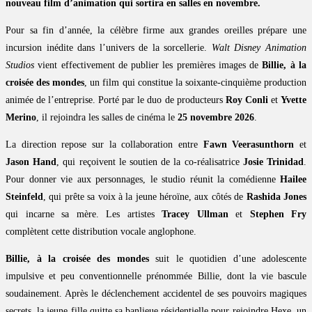
nouveau film d’animation qui sortira en salles en novembre.
Pour sa fin d’année, la célèbre firme aux grandes oreilles prépare une
incursion inédite dans l’univers de la sorcellerie.
Walt Disney Animation
Studios
vient effectivement de publier les premières images de
Billie, à la
croisée des mondes
, un film qui constitue la soixante-cinquième production
animée de l’entreprise. Porté par le duo de producteurs
Roy Conli
et
Yvette
Merino
, il rejoindra les salles de cinéma le
25 novembre 2026
.
La direction repose sur la collaboration entre
Fawn Veerasunthorn
et
Jason Hand
, qui reçoivent le soutien de la co-réalisatrice
Josie Trinidad
.
Pour donner vie aux personnages, le studio réunit la comédienne
Hailee
Steinfeld
, qui prête sa voix à la jeune héroïne, aux côtés de
Rashida Jones
qui incarne sa mère. Les artistes
Tracey Ullman
et
Stephen Fry
complètent cette distribution vocale anglophone.
Billie, à la croisée des mondes
suit le quotidien d’une adolescente
impulsive et peu conventionnelle prénommée Billie, dont la vie bascule
soudainement. Après le déclenchement accidentel de ses pouvoirs magiques
secrets, la jeune fille quitte sa banlieue résidentielle pour rejoindre Hexe, un