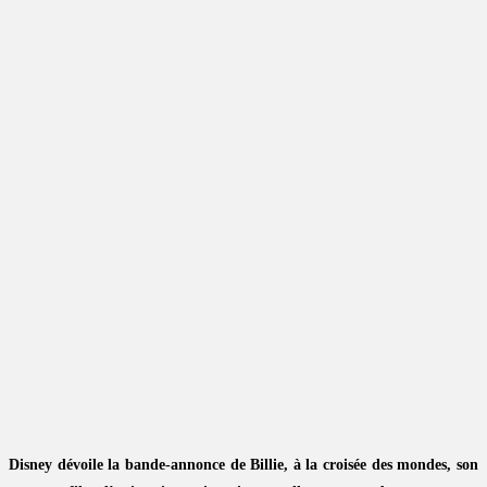
Disney dévoile la bande-annonce de Billie, à la croisée des mondes, son