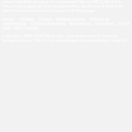
culture web. Référence pour les communautés Marvel (MCU), DC et Star
Wars, le site propose des news incontournables, des dossiers de fond et des
interviews exclusives axés sur l'analyse et le décryptage.
Accueil
A Propos
Contact
Mentions Légales
Politique de
confidentialité
Politique de notation
Recrutement
Partenaires
Pop'N
Chill
MCU Timeline
Copyright © 2009-2026 Eklecty-City - Tous droits réservés. Toutes les
marques citées sur Eklecty-City appartiennent à leur propriétaire respectif.