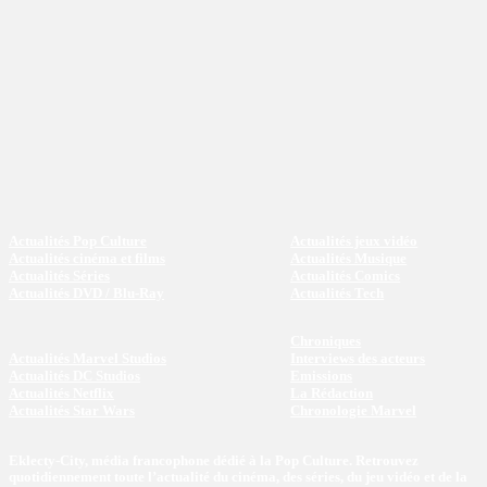
Actualités Pop Culture
Actualités jeux vidéo
Actualités cinéma et films
Actualités Musique
Actualités Séries
Actualités Comics
Actualités DVD / Blu-Ray
Actualités Tech
Chroniques
Actualités Marvel Studios
Interviews des acteurs
Actualités DC Studios
Emissions
Actualités Netflix
La Rédaction
Actualités Star Wars
Chronologie Marvel
Eklecty-City, média francophone dédié à la Pop Culture. Retrouvez
quotidiennement toute l’actualité du cinéma, des séries, du jeu vidéo et de la