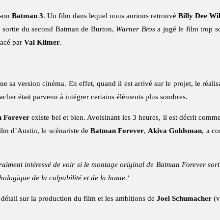
 son
Batman 3
. Un film dans lequel nous aurions retrouvé
Billy Dee Wi
 sortie du second Batman de Burton,
Warner Bros
a jugé le film trop 
lacé par
Val Kilmer
.
e sa version cinéma. En effet, quand il est arrivé sur le projet, le réali
macher était parvenu à intégrer certains éléments plus sombres.
 Forever
existe bel et bien. Avoisinant les 3 heures, il est décrit co
lm d’Austin, le scénariste de
Batman Forever
,
Akiva Goldsman
, a co
aiment intéressé de voir si le montage original de Batman Forever sort p
ologique de la culpabilité et de la honte.
‘
détail sur la production du film et les ambitions de
Joel Schumacher
(v