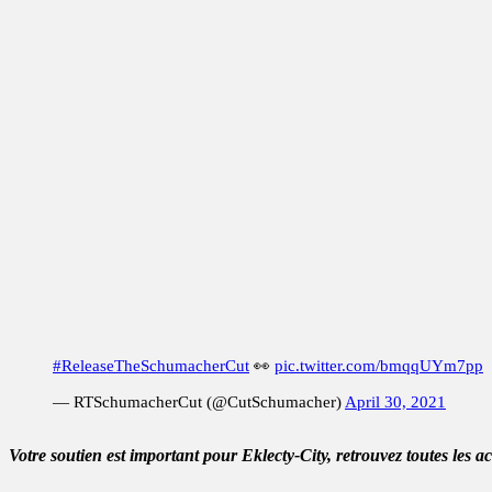
#ReleaseTheSchumacherCut
👀
pic.twitter.com/bmqqUYm7pp
— RTSchumacherCut (@CutSchumacher)
April 30, 2021
Votre soutien est important pour Eklecty-City, retrouvez toutes les a