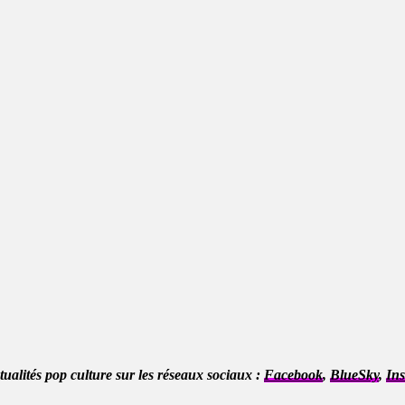
ctualités pop culture sur les réseaux sociaux :
Facebook
,
BlueSky
,
In