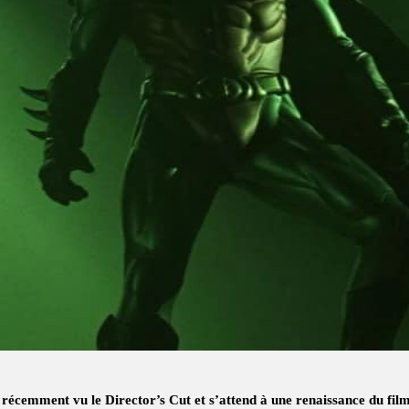
récemment vu le Director’s Cut et s’attend à une renaissance du fil