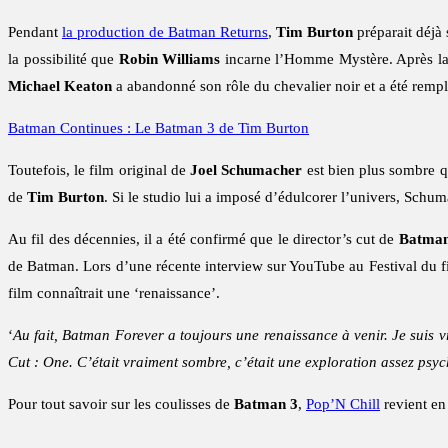
Pendant
la production de Batman Returns
,
Tim Burton
préparait déjà
la possibilité que
Robin Williams
incarne l’Homme Mystère. Après la
Michael Keaton
a abandonné son rôle du chevalier noir et a été remp
Batman Continues : Le Batman 3 de Tim Burton
Toutefois, le film original de
Joel Schumacher
est bien plus sombre qu
de
Tim Burton
. Si le studio lui a imposé d’édulcorer l’univers, Schu
Au fil des décennies, il a été confirmé que le director’s cut de
Batman
de Batman. Lors d’une récente interview sur YouTube au Festival du fi
film connaîtrait une ‘renaissance’.
‘
Au fait, Batman Forever a toujours une renaissance à venir. Je suis vr
Cut : One. C’était vraiment sombre, c’était une exploration assez psych
Pour tout savoir sur les coulisses de
Batman 3
,
Pop’N Chill
revient en 