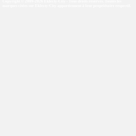
Copyright © 2009-2026 Eklecty-City - Tous droits réservés. Toutes les
marques citées sur Eklecty-City appartiennent à leur propriétaire respectif.