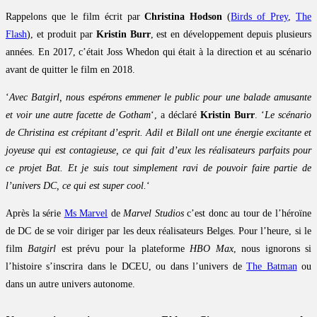
Rappelons que le film écrit par
Christina Hodson
(
Birds of Prey
,
The
Flash
), et produit par
Kristin Burr
, est en développement depuis plusieurs
années. En 2017, c’était Joss Whedon qui était à la direction et au scénario
avant de quitter le film en 2018.
‘
Avec Batgirl, nous espérons emmener le public pour une balade amusante
et voir une autre facette de Gotham
‘, a déclaré
Kristin Burr
. ‘
Le scénario
de Christina est crépitant d’esprit. Adil et Bilall ont une énergie excitante et
joyeuse qui est contagieuse, ce qui fait d’eux les réalisateurs parfaits pour
ce projet Bat. Et je suis tout simplement ravi de pouvoir faire partie de
l’univers DC, ce qui est super cool.
‘
Après la série
Ms Marvel
de
Marvel Studios
c’est donc au tour de l’héroïne
de DC de se voir diriger par les deux réalisateurs Belges. Pour l’heure, si le
film
Batgirl
est prévu pour la plateforme
HBO Max
, nous ignorons si
l’histoire s’inscrira dans le DCEU, ou dans l’univers de
The Batman
ou
dans un autre univers autonome.