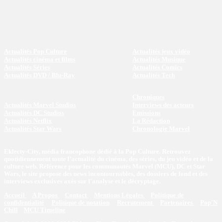
Actualités Pop Culture
Actualités jeux vidéo
Actualités cinéma et films
Actualités Musique
Actualités Séries
Actualités Comics
Actualités DVD / Blu-Ray
Actualités Tech
Chroniques
Actualités Marvel Studios
Interviews des acteurs
Actualités DC Studios
Emissions
Actualités Netflix
La Rédaction
Actualités Star Wars
Chronologie Marvel
Eklecty-City, média francophone dédié à la Pop Culture. Retrouvez
quotidiennement toute l’actualité du cinéma, des séries, du jeu vidéo et de la
culture web. Référence pour les communautés Marvel (MCU), DC et Star
Wars, le site propose des news incontournables, des dossiers de fond et des
interviews exclusives axés sur l'analyse et le décryptage.
Accueil
A Propos
Contact
Mentions Légales
Politique de
confidentialité
Politique de notation
Recrutement
Partenaires
Pop'N
Chill
MCU Timeline